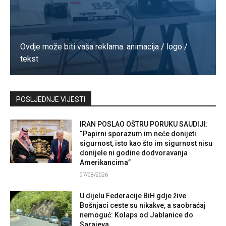
Ovdje može biti vaša reklama. animacija / logo /
tekst
Kontaktirajte nas
POSLJEDNJE VIJESTI
IRAN POSLAO OŠTRU PORUKU SAUDIJI:
“Papirni sporazum im neće donijeti
sigurnost, isto kao što im sigurnost nisu
donijele ni godine dodvoravanja
Amerikancima”
07/08/2026
U dijelu Federacije BiH gdje žive
Bošnjaci ceste su nikakve, a saobraćaj
nemoguć: Kolaps od Jablanice do
Sarajeva