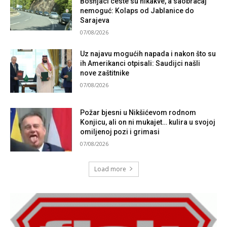
Bošnjaci ceste su nikakve, a saobraćaj
nemoguć: Kolaps od Jablanice do
Sarajeva
07/08/2026
Uz najavu mogućih napada i nakon što su
ih Amerikanci otpisali: Saudijci našli
nove zaštitnike
07/08/2026
Požar bjesni u Nikšićevom rodnom
Konjicu, ali on ni mukajet… kulira u svojoj
omiljenoj pozi i grimasi
07/08/2026
Load more