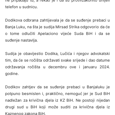
ne pripadaju tu, a rekao je i da su protivzakonito unijeli
telefon u sudnicu.
Dodikova odbrana zahtijevala je da se suđenje prebaci u
Banja Luku, na šta je sudija Mirsad Strika odgovorio da će
o tome odlučiti Apelaciono vijeće Suda BiH i da se
suđenje nastavlja.
Sudija je obavijestio Dodika, Lučića i njegov advokatski
tim, da će se ročišta održavati svake srijede i dao datume
održavanja ročišta u decembru ove i januaru 2024.
godine.
Dodikov zahtjev da se suđenje prebaci u Banjaluku je
potpuno besmislen i, praktično, nemoguć jer je Sud BiH
nadležan za krivična djela iz KZ BiH. Ne postoji nijedan
drugi sud u BiH koji može suditi za krivična djela iz
Kaznenog zakona BiH.