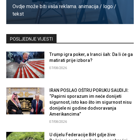
Ovdje može biti vaša reklama. animacija / logo /
tekst
Kontaktirajte nas
POSLJEDNJE VIJESTI
Trump igra poker, a Iranci šah: Da li će ga
matirati prije izbora?
07/08/2026
IRAN POSLAO OŠTRU PORUKU SAUDIJI:
“Papirni sporazum im neće donijeti
sigurnost, isto kao što im sigurnost nisu
donijele ni godine dodvoravanja
Amerikancima”
07/08/2026
U dijelu Federacije BiH gdje žive