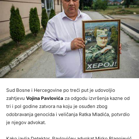
Sud Bosne i Hercegovine po treći put je udovoljio
zahtjevu
Vojina Pavlovića
za odgodu izvršenja kazne od
tri i pol godine zatvora na koju je osuđen zbog
odobravanja genocida i veličanja Ratka Mladića, potvrdio
je njegov advokat.
Kako javlja Detektor, Pavlovićev advokat Mirko Blagojević