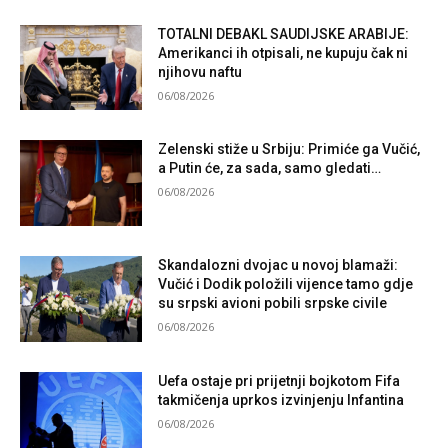
TOTALNI DEBAKL SAUDIJSKE ARABIJE:
Amerikanci ih otpisali, ne kupuju čak ni
njihovu naftu
06/08/2026
Zelenski stiže u Srbiju: Primiće ga Vučić,
a Putin će, za sada, samo gledati…
06/08/2026
Skandalozni dvojac u novoj blamaži:
Vučić i Dodik položili vijence tamo gdje
su srpski avioni pobili srpske civile
06/08/2026
Uefa ostaje pri prijetnji bojkotom Fifa
takmičenja uprkos izvinjenju Infantina
06/08/2026