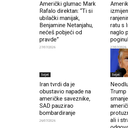
Američki glumac Mark
Amerik
Rafalo direktan: “Ti si
izmijen
ubilački manijak,
ranjeni
Benjamine Netanjahu,
ratu s 
nećeš pobjeći od
naglo p
pravde”
poginul
27/07/2026
27/07/2026
Svijet
Svijet
Iran tvrdi da je
Neodluč
obustavio napade na
Trump 
američke saveznike,
smanje
SAD pauzirao
američk
bombardiranje
protuz
ali i s
26/07/2026
odgovo