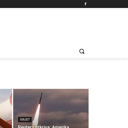
SVIJET
Reuters otkriva: Amerika