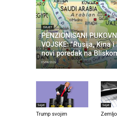
SVIJET
PENZIONISANI PUKOVN
VOJSKE: “Rusija, Kina i 
novi poredak na Blisko
05/08/2026
Svijet
Svijet
Trump svojim
Zemljo