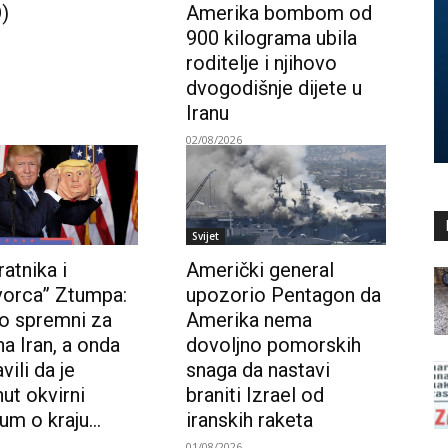
)
Amerika bombom od
900 kilograma ubila
roditelje i njihovo
dvogodišnje dijete u
Iranu
02/08/2026
Svijet
atnika i
Američki general
vorca” Ztumpa:
upozorio Pentagon da
mo spremni za
Amerika nema
a Iran, a onda
dovoljno pomorskih
vili da je
snaga da nastavi
ut okvirni
braniti Izrael od
m o kraju...
iranskih raketa
01/08/2026