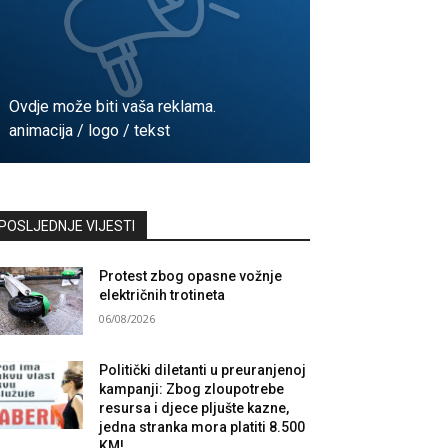
Ovdje može biti vaša reklama.
animacija / logo / tekst
Kontaktirajte nas
POSLJEDNJE VIJESTI
Protest zbog opasne vožnje
električnih trotineta
06/08/2026
Politički diletanti u preuranjenoj
kampanji: Zbog zloupotrebe
resursa i djece pljušte kazne,
jedna stranka mora platiti 8.500
KM!