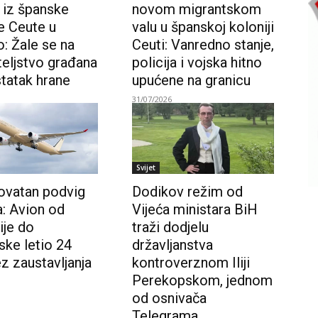
 iz španske
novom migrantskom
e Ceute u
valu u španskoj koloniji
: Žale se na
Ceuti: Vanredno stanje,
teljstvo građana
policija i vojska hitno
statak hrane
upućene na granicu
31/07/2026
Svijet
ovatan podvig
Dodikov režim od
a: Avion od
Vijeća ministara BiH
ije do
traži dodjelu
ske letio 24
državljanstva
z zaustavljanja
kontroverznom Iliji
Perekopskom, jednom
od osnivača
Telegrama