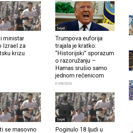
Svijet
i ministar
Trumpova euforija
 Izrael za
trajala je kratko:
tsku krizu
“Historijski” sporazum
o razoružanju –
Hamas srušio samo
jednom rečenicom
01/08/2026
Svijet
ti se masovno
Poginulo 18 ljudi u