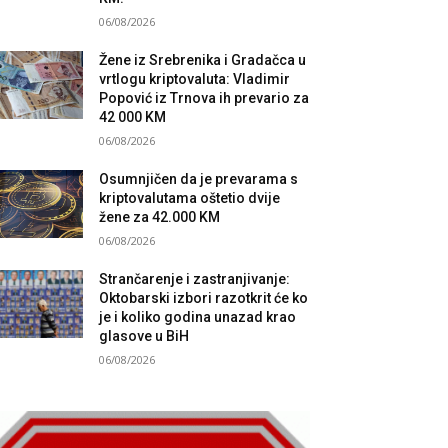
06/08/2026
Žene iz Srebrenika i Gradačca u
vrtlogu kriptovaluta: Vladimir
Popović iz Trnova ih prevario za
42 000 KM
06/08/2026
Osumnjičen da je prevarama s
kriptovalutama oštetio dvije
žene za 42.000 KM
06/08/2026
Strančarenje i zastranjivanje:
Oktobarski izbori razotkrit će ko
je i koliko godina unazad krao
glasove u BiH
06/08/2026