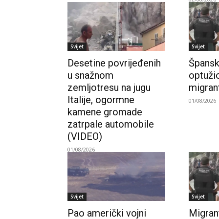
Svijet
Svijet
Desetine povrijeđenih
Špansk
u snažnom
optužio
zemljotresu na jugu
migran
Italije, ogormne
01/08/2026
kamene gromade
zatrpale automobile
(VIDEO)
01/08/2026
Svijet
Svijet
Pao američki vojni
Migran