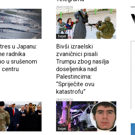
29/07/2026
Svijet
tres u Japanu:
Bivši izraelski
ne radnika
zvaničnici pisali
no u srušenom
Trumpu zbog nasilja
 centru
doseljenika nad
Palestincima:
“Spriječite ovu
katastrofu”
28/07/2026
Svijet