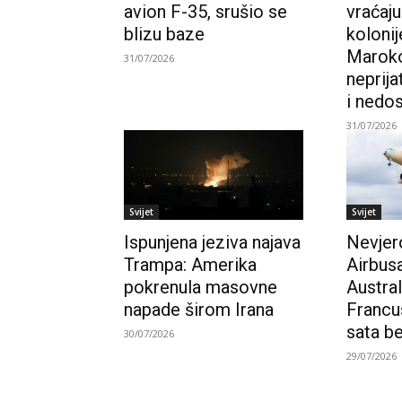
avion F-35, srušio se
vraćaju
blizu baze
kolonij
Maroko
31/07/2026
neprija
i nedo
31/07/2026
Svijet
Svijet
Ispunjena jeziva najava
Nevjer
Trampa: Amerika
Airbus
pokrenula masovne
Austral
napade širom Irana
Francu
sata be
30/07/2026
29/07/2026