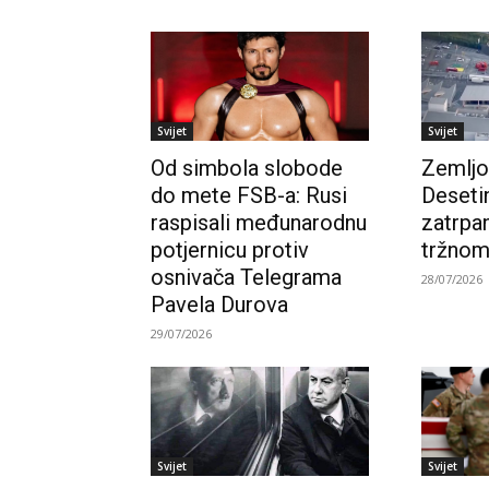
Svijet
Svijet
Od simbola slobode
Zemljo
do mete FSB-a: Rusi
Deseti
raspisali međunarodnu
zatrpa
potjernicu protiv
tržnom
osnivača Telegrama
28/07/2026
Pavela Durova
29/07/2026
Svijet
Svijet