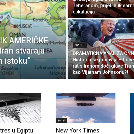
Teheranom, prijeti nuklearn
eskalacija
IK AMERIČKE
SVIJET
Iran stvaraju
DRAMATIČNA ANALIZA CNN
m istoku”
Historija se ponavlja – hoće 
rat s Iranom doći glave Tr
kao Vijetnam Johnsonu?!
Svijet
tres u Egiptu
New York Times: