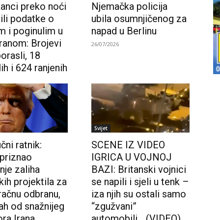
anci preko noći
Njemačka policija
ili podatke o
ubila osumnjičenog za
m i poginulim u
napad u Berlinu
Iranom: Brojevi
26/07/2026
orasli, 18
ih i 624 ranjenih
Svijet
ni ratnik:
SCENE IZ VIDEO
priznao
IGRICA U VOJNOJ
nje zaliha
BAZI: Britanski vojnici
ih projektila za
se napili i sjeli u tenk –
račnu odbranu,
iza njih su ostali samo
trah od snažnijeg
“zgužvani”
ra Irana
automobili… (VIDEO)