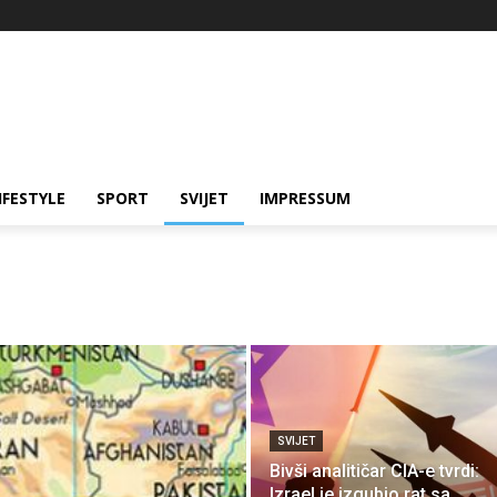
IFESTYLE
SPORT
SVIJET
IMPRESSUM
SVIJET
Bivši analitičar CIA-e tvrdi:
Izrael je izgubio rat sa