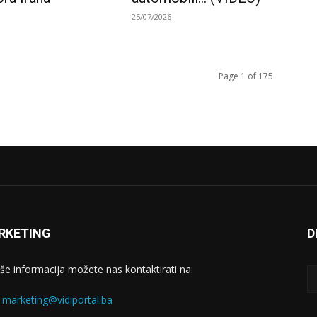
25/07/2026
Page 1 of 175
RKETING
D
iše informacija možete nas kontaktirati na:
:
marketing@vidiportal.ba