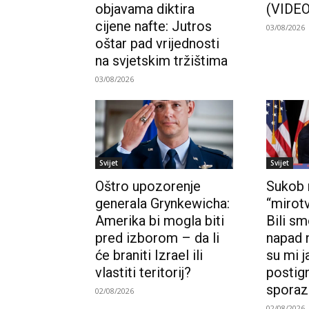
objavama diktira
(VIDEO
cijene nafte: Jutros
03/08/2026
oštar pad vrijednosti
na svjetskim tržištima
03/08/2026
Svijet
Svijet
Oštro upozorenje
Sukob r
generala Grynkewicha:
“mirot
Amerika bi mogla biti
Bili s
pred izborom – da li
napad n
će braniti Izrael ili
su mi ja
vlastiti teritorij?
postign
sporazu
02/08/2026
02/08/2026