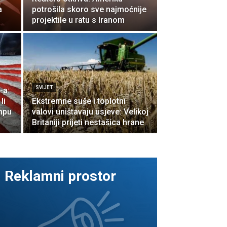
a
potrošila skoro sve najmoćnije
projektile u ratu s Iranom
SVIJET
-a:
li
Ekstremne suše i toplotni
umpu
valovi uništavaju usjeve: Velikoj
Britaniji prijeti nestašica hrane
Reklamni prostor