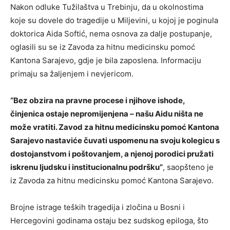
Nakon odluke Tužilaštva u Trebinju, da u okolnostima
koje su dovele do tragedije u Miljevini, u kojoj je poginula
doktorica Aida Softić, nema osnova za dalje postupanje,
oglasili su se iz Zavoda za hitnu medicinsku pomoć
Kantona Sarajevo, gdje je bila zaposlena. Informaciju
primaju sa žaljenjem i nevjericom.
“Bez obzira na pravne procese i njihove ishode,
činjenica ostaje nepromijenjena – našu Aidu ništa ne
može vratiti. Zavod za hitnu medicinsku pomoć Kantona
Sarajevo nastaviće čuvati uspomenu na svoju kolegicu s
dostojanstvom i poštovanjem, a njenoj porodici pružati
iskrenu ljudsku i institucionalnu podršku”
, saopšteno je
iz Zavoda za hitnu medicinsku pomoć Kantona Sarajevo.
Brojne istrage teških tragedija i zločina u Bosni i
Hercegovini godinama ostaju bez sudskog epiloga, što