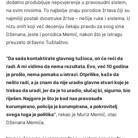
dodatno produbljuje nepovjerenje u pravosudni sistem,
na svim nivoima. To najbolje znaju porodice žrtava čiji su
najmiliji postali dvostruke žrtve – nečije ruke i sistema. U
nizu onih koji već deceniju čekaju pravdu za svog sina
Dženana, jeste i porodica Memić, nakon što je istragu
preuzelo državno Tužilaštvo.
“Da sada kontaktirate glavnog tužioca, on će reći da
radi. A mi vidimo da nema rezultata. Evo, već 10 godina
je prošlo, nema pomaka u istrazi. Otprilike, kaže da
nešto radi, a ja znam da nije uradio glavne stvari koje je
trebao da uradi, jer da je to uradio, slučaj bi, sigurno, bio
riješen. Najgore je što je kod nas pravosuđe
korumpirano, policija je korumpirana, a pokrovitelj
svega toga je politika”
, rekao je Muriz Memić, otac
Dženana Memića.