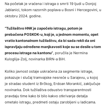
Na početak je vraćena i istraga o smrti 19 ljudi u Donjoj
Jablanici, tokom razornih poplava u Bosni i Hercegovini, u
oktobru 2024. godine.
“Tužilaštvo HNK je započelo istragu, potom je
prebačena POSKOK-u, koji je, u jednom momentu, opet
vratio kantonalnom tužilaštvu, da bi sada rekli da oni
ispravljaju određene manjkavosti koje su se desile u tom
procesu istrage na kantonu”
, poručila je Nermina
Kuloglija-Zolj, novinarka BIRN-a BiH.
Koliko javnost ostaje uskraćena za segmente istrage,
pokazuje i slučaj tramvajske nesreće u Sarajevu, u kojoj
je stradao student iz Brčkog, Erdoan Morankić, zaključuje
novinarka. Dok tužilaštva odsustvo transparentnosti
pravdaju time kako bi bilo kakvo otkrivanje detalja
ometalo istragu, predmeti ostaju zarobljeni u ladicama.