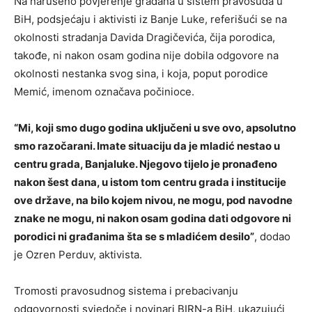
Na narušeno povjerenje građana u sistem pravosuđa u
BiH, podsjećaju i aktivisti iz Banje Luke, referišući se na
okolnosti stradanja Davida Dragičevića, čija porodica,
takođe, ni nakon osam godina nije dobila odgovore na
okolnosti nestanka svog sina, i koja, poput porodice
Memić, imenom označava počinioce.
“Mi, koji smo dugo godina uključeni u sve ovo, apsolutno
smo razočarani. Imate situaciju da je mladić nestao u
centru grada, Banjaluke. Njegovo tijelo je pronađeno
nakon šest dana, u istom tom centru grada i institucije
ove države, na bilo kojem nivou, ne mogu, pod navodne
znake ne mogu, ni nakon osam godina dati odgovore ni
porodici ni građanima šta se s mladićem desilo”
, dodao
je Ozren Perduv, aktivista.
Tromosti pravosudnog sistema i prebacivanju
odgovornosti svjedoče i novinari BIRN-a BiH, ukazujući