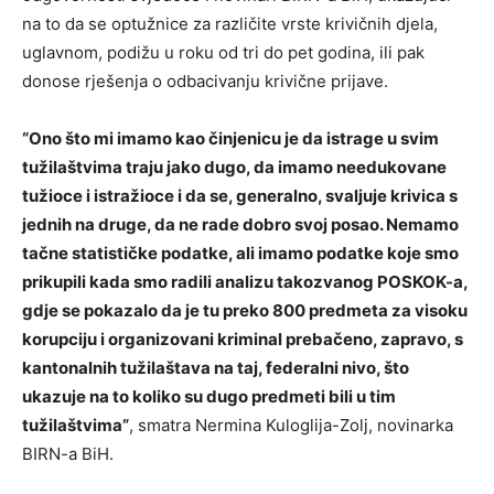
na to da se optužnice za različite vrste krivičnih djela,
uglavnom, podižu u roku od tri do pet godina, ili pak
donose rješenja o odbacivanju krivične prijave.
“Ono što mi imamo kao činjenicu je da istrage u svim
tužilaštvima traju jako dugo, da imamo needukovane
tužioce i istražioce i da se, generalno, svaljuje krivica s
jednih na druge, da ne rade dobro svoj posao. Nemamo
tačne statističke podatke, ali imamo podatke koje smo
prikupili kada smo radili analizu takozvanog POSKOK-a,
gdje se pokazalo da je tu preko 800 predmeta za visoku
korupciju i organizovani kriminal prebačeno, zapravo, s
kantonalnih tužilaštava na taj, federalni nivo, što
ukazuje na to koliko su dugo predmeti bili u tim
tužilaštvima”
, smatra Nermina Kuloglija-Zolj, novinarka
BIRN-a BiH.