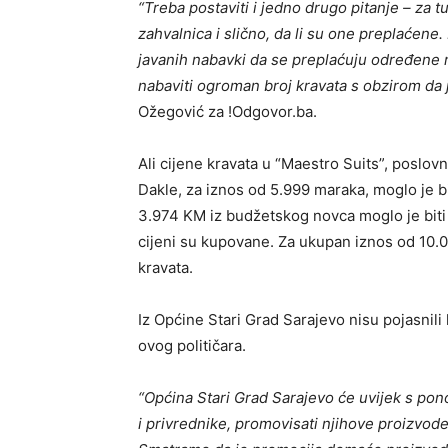
“Treba postaviti i jedno drugo pitanje – za tu
zahvalnica i slično, da li su one preplaćene
javanih nabavki da se preplaćuju određene 
nabaviti ogroman broj kravata s obzirom da 
Ožegović za !Odgovor.ba.
Ali cijene kravata u “Maestro Suits”, poslov
Dakle, za iznos od 5.999 maraka, moglo je bi
3.974 KM iz budžetskog novca moglo je biti 
cijeni su kupovane. Za ukupan iznos od 10.
kravata.
Iz Općine Stari Grad Sarajevo nisu pojasnili
ovog političara.
“Općina Stari Grad Sarajevo će uvijek s po
i privrednike, promovisati njihove proizvode i