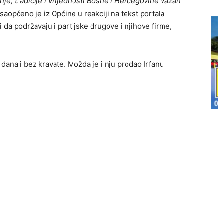
e, tradicije i vrijednosti Bosne i Hercegovine važan
 saopćeno je iz Općine u reakciji na tekst portala
i da podržavaju i partijske drugove i njihove firme,
 dana i bez kravate. Možda je i nju prodao Irfanu