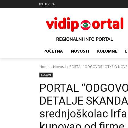
09.08.2026.
POČETNA
NOVOSTI
KOLUMNE
L
Home
Novosti
PORTAL "ODGOVOR" OTKRIO NOVE DETA
Novosti
PORTAL “ODGOVO
DETALJE SKANDAL
srednjoškolac Irfa
kupovao od firme 