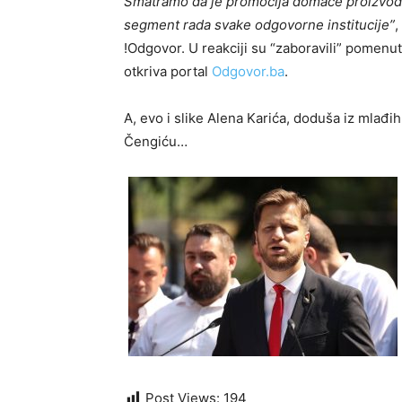
Smatramo da je promocija domaće proizvodnj
segment rada svake odgovorne institucije”
,
!Odgovor. U reakciji su “zaboravili” pomenut
otkriva portal
Odgovor.ba
.
A, evo i slike Alena Karića, doduša iz mlađih
Čengiću…
Post Views:
194