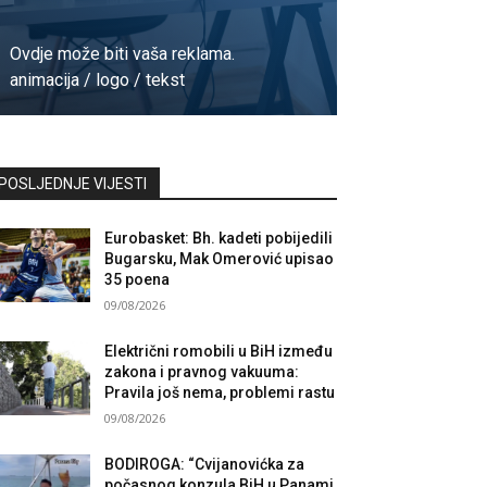
Ovdje može biti vaša reklama.
animacija / logo / tekst
Kontaktirajte nas
POSLJEDNJE VIJESTI
Eurobasket: Bh. kadeti pobijedili
Bugarsku, Mak Omerović upisao
35 poena
09/08/2026
Električni romobili u BiH između
zakona i pravnog vakuuma:
Pravila još nema, problemi rastu
09/08/2026
BODIROGA: “Cvijanovićka za
počasnog konzula BiH u Panami