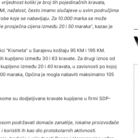
 vrijednost koliki je broj tih pojedinačnih kravata,
. Mi, nažalost, često imamo slučajeve u svim područjima
robe koje se nabavljaju. Za 10.000 marka se može
je prosječna cijena između 20 i 50 maraka”
, kazao je
nici “Kismeta” u Sarajevu koštaju 95 KM i 195 KM.
ti kupljeno između 30 i 63 kravate. Za drugi iznos od
kupljeno između 20 i 40 kravata, u zavisnosti po kojoj
000 maraka, Općina je mogla nabaviti maksimalno 105
 kome su dodjeljivane kravate kupljene u firmi SDP-
nosom podržavati domaće zanatlije, lokalne proizvođače
 koristiti ih kao dio protokolarnih aktivnosti.