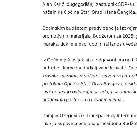
Alen Karić, dugogodišnji zastupnik SDP-a u 
načelnika Općine Stari Grad Irfana Čengića.
Općinskim budžetom predviđeno je izdvajanj
promotivnih materijala. Budžetom za 2025. 
maraka, dok je u ovoj godini taj iznos uvećan
Iz Općine još uvijek nisu odgovorili na upi
potrebe i kome su dodjeljivane kravate. Ogl
kravata, marama, manžetni, suvenira i drugih
protokola Općine Stari Grad Sarajevo, u skl
svakodnevno ostvaruju saradnju sa domać
gradovima partnerima i zvaničnicima”.
Damjan Ožegović iz Transparency Internation
iako je kupovina poklona predviđena Budžeto