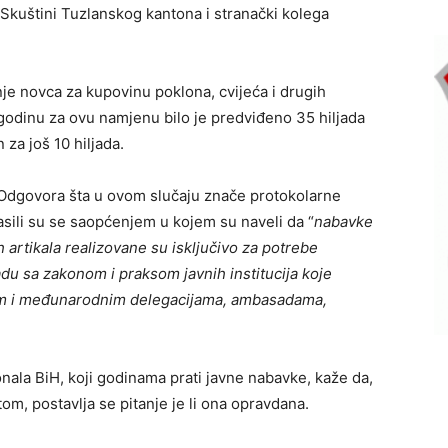
Skuštini Tuzlanskog kantona i stranački kolega
e novca za kupovinu poklona, cvijeća i drugih
godinu za ovu namjenu bilo je predviđeno 35 hiljada
 za još 10 hiljada.
t !Odgovora šta u ovom slučaju znače protokolarne
asili su se saopćenjem u kojem su naveli da “
nabavke
 artikala realizovane su isključivo za potrebe
adu sa zakonom i praksom javnih institucija koje
im i međunarodnim delegacijama, ambasadama,
ala BiH, koji godinama prati javne nabavke, kaže da,
m, postavlja se pitanje je li ona opravdana.