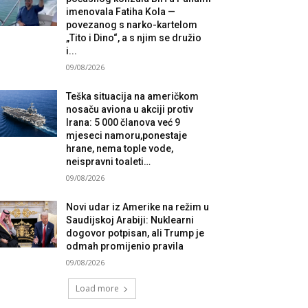
imenovala Fatiha Kola —
povezanog s narko-kartelom
„Tito i Dino“, a s njim se družio
i...
09/08/2026
Teška situacija na američkom
nosaču aviona u akciji protiv
Irana: 5 000 članova već 9
mjeseci namoru,ponestaje
hrane, nema tople vode,
neispravni toaleti…
09/08/2026
Novi udar iz Amerike na režim u
Saudijskoj Arabiji: Nuklearni
dogovor potpisan, ali Trump je
odmah promijenio pravila
09/08/2026
Load more