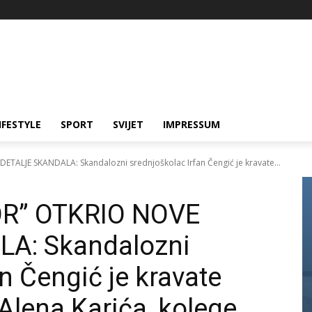
IFESTYLE
SPORT
SVIJET
IMPRESSUM
LJE SKANDALA: Skandalozni srednjoškolac Irfan Čengić je kravate...
R” OTKRIO NOVE
A: Skandalozni
n Čengić je kravate
Alena Karića, kolege