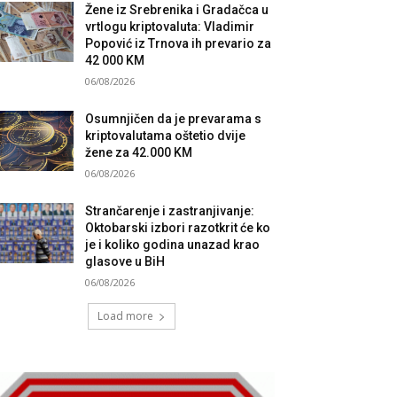
Žene iz Srebrenika i Gradačca u
vrtlogu kriptovaluta: Vladimir
Popović iz Trnova ih prevario za
42 000 KM
06/08/2026
Osumnjičen da je prevarama s
kriptovalutama oštetio dvije
žene za 42.000 KM
06/08/2026
Strančarenje i zastranjivanje:
Oktobarski izbori razotkrit će ko
je i koliko godina unazad krao
glasove u BiH
06/08/2026
Load more