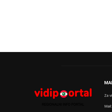
MA
Za v
Mail