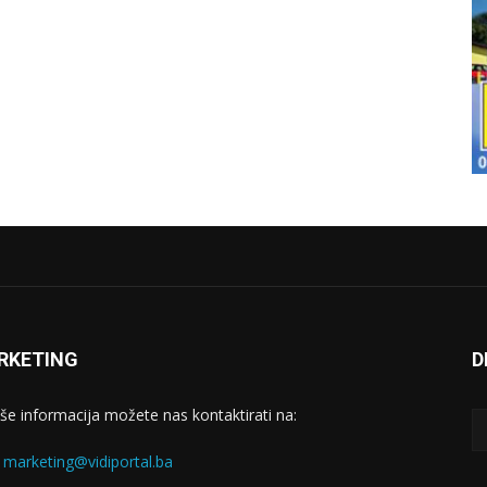
RKETING
D
iše informacija možete nas kontaktirati na:
:
marketing@vidiportal.ba