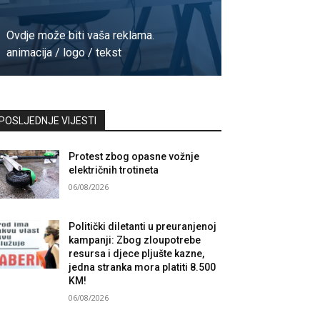
Ovdje može biti vaša reklama.
animacija / logo / tekst
Kontaktirajte nas
POSLJEDNJE VIJESTI
Protest zbog opasne vožnje
električnih trotineta
06/08/2026
Politički diletanti u preuranjenoj
kampanji: Zbog zloupotrebe
resursa i djece pljušte kazne,
jedna stranka mora platiti 8.500
KM!
06/08/2026