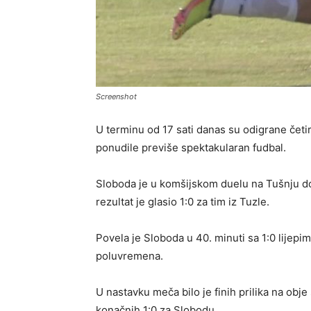
Screenshot
U terminu od 17 sati danas su odigrane četi
ponudile previše spektakularan fudbal.
Sloboda je u komšijskom duelu na Tušnju do
rezultat je glasio 1:0 za tim iz Tuzle.
Povela je Sloboda u 40. minuti sa 1:0 lijepi
poluvremena.
U nastavku meča bilo je finih prilika na obje
konačnih 1:0 za Slobodu.