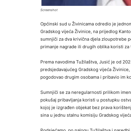
Screenshot
Općinski sud u Živinicama odredio je jednom
Gradskog vijeća Živinice, na prijedlog Kant
sumnjiči za dva krivična djela zloupotrebe p
primanje nagrade ili drugih oblika koristi za
Prema navodima Tužilaštva, Jusić je od 2023
predsjedavajućeg Gradskog vijeća Živinice, u
pogodovao drugim osobama i pribavio im kor
Sumnjiči se za neregularnosti prilikom ime
pokušaj pribavljanja koristi u postupku ostv
kojoj je izgrađen objekat bez prava korišten
sina u jednu stalnu komisiju Gradskog vijeća
Podsjećamo, po nalogu Tužilaštva i naredbi 