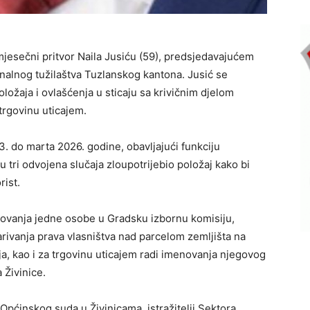
jesečni pritvor Naila Jusiću (59), predsjedavajućem
onalnog tužilaštva Tuzlanskog kantona. Jusić se
oložaja i ovlašćenja u sticaju sa krivičnim djelom
 trgovinu uticajem.
. do marta 2026. godine, obavljajući funkciju
 tri odvojena slučaja zloupotrijebio položaj kako bi
ist.
novanja jedne osobe u Gradsku izbornu komisiju,
arivanja prava vlasništva nad parcelom zemljišta na
ja, kao i za trgovinu uticajem radi imenovanja njegovog
 Živinice.
Općinskog suda u Živinicama, istražitelji Sektora