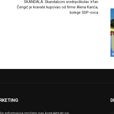
SKANDALA: Skandalozni srednjoškolac Irfan
Čengić je kravate kupovao od firme Alena Karića,
kolege SDP-ovca
RKETING
D
iše informacija možete nas kontaktirati na: