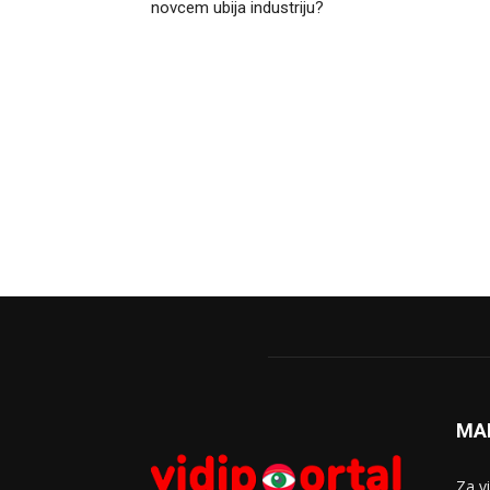
novcem ubija industriju?
MA
Za v