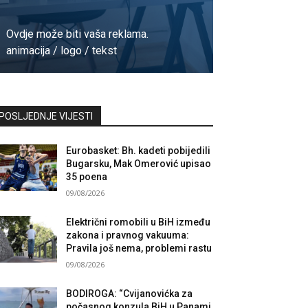
Ovdje može biti vaša reklama.
animacija / logo / tekst
Kontaktirajte nas
POSLJEDNJE VIJESTI
Eurobasket: Bh. kadeti pobijedili
Bugarsku, Mak Omerović upisao
35 poena
09/08/2026
Električni romobili u BiH između
zakona i pravnog vakuuma:
Pravila još nema, problemi rastu
09/08/2026
BODIROGA: “Cvijanovićka za
počasnog konzula BiH u Panami