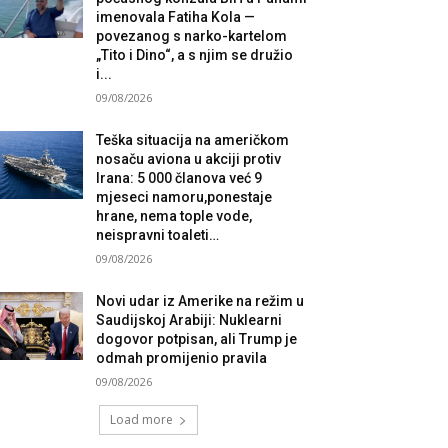
imenovala Fatiha Kola —
povezanog s narko-kartelom
„Tito i Dino“, a s njim se družio
i...
09/08/2026
Teška situacija na američkom
nosaču aviona u akciji protiv
Irana: 5 000 članova već 9
mjeseci namoru,ponestaje
hrane, nema tople vode,
neispravni toaleti…
09/08/2026
Novi udar iz Amerike na režim u
Saudijskoj Arabiji: Nuklearni
dogovor potpisan, ali Trump je
odmah promijenio pravila
09/08/2026
Load more