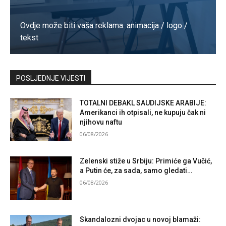
Ovdje može biti vaša reklama. animacija / logo /
tekst
Kontaktirajte nas
POSLJEDNJE VIJESTI
TOTALNI DEBAKL SAUDIJSKE ARABIJE:
Amerikanci ih otpisali, ne kupuju čak ni
njihovu naftu
06/08/2026
Zelenski stiže u Srbiju: Primiće ga Vučić,
a Putin će, za sada, samo gledati…
06/08/2026
Skandalozni dvojac u novoj blamaži: