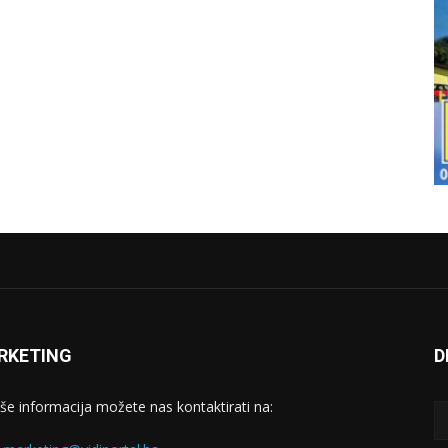
RKETING
D
iše informacija možete nas kontaktirati na: