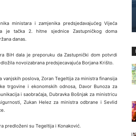
nika ministara i zamjenika predsjedavajućeg Vijeća
na je tačka 2. hitne sjednice Zastupničkog doma
držana danas.
ara BiH dala je preporuku da Zastupnički dom potvrdi
edložila novoizabrana predsjecavajuća Borjana Krišto.
vanjskih poslova, Zoran Tegeltija za ministra finansija
jske trgovine i ekonomskih odnosa, Davor Bunoza za
unikacija i saobraćaja, Dubravka Bošnjak za ministricu
sigurnosti, Zukan Helez za ministra odbrane i Sevlid
ce.
a predloženi su Tegeltija i Konaković.