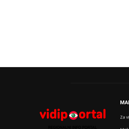
MA
Za v