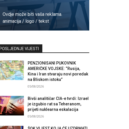
Ovdje može biti vaša reklama.
animacija / logo / tekst
Kontaktirajte nas
POSLJEDNJE VIJESTI
PENZIONISANI PUKOVNIK
AMERIČKE VOJSKE: “Rusija,
Kina i Iran stvaraju novi poredak
na Bliskom istoku”
05/08/2026
Bivši analitičar CIA-e tvrdi: Izrael
je izgubio rat sa Teheranom,
prijeti nuklearna eskalacija
05/08/2026
ŠOK VIJEST KOJA ĆE UZDRMATI