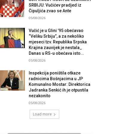
SRBIJU: Vučićev pradjed iz
Čipuljića zvao se Ante
05/08/2026
Vučić je u Glini ’95 obećavao
“Veliku Srbiju”, a za nekoliko
mjeseci tzv. Republika Srpska
Krajina zauvijek je nestala_
Danas u RS-u obećava isto...
05/08/2026
Inspekcija poništila otkaze
radnicima Bošnjacima u JP
Komunalno Mostar: Direktorica
Jadranka Senkić ih je otpustila
nezakonito
05/08/2026
Load more