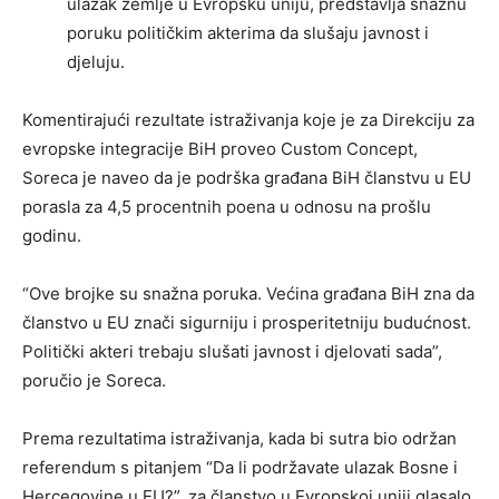
ulazak zemlje u Evropsku uniju, predstavlja snažnu
poruku političkim akterima da slušaju javnost i
djeluju.
Komentirajući rezultate istraživanja koje je za Direkciju za
evropske integracije BiH proveo Custom Concept,
Soreca je naveo da je podrška građana BiH članstvu u EU
porasla za 4,5 procentnih poena u odnosu na prošlu
godinu.
“Ove brojke su snažna poruka. Većina građana BiH zna da
članstvo u EU znači sigurniju i prosperitetniju budućnost.
Politički akteri trebaju slušati javnost i djelovati sada”,
poručio je Soreca.
Prema rezultatima istraživanja, kada bi sutra bio održan
referendum s pitanjem “Da li podržavate ulazak Bosne i
Hercegovine u EU?”, za članstvo u Evropskoj uniji glasalo