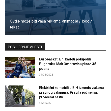
Ovdje može biti vaša reklama. animacija / logo /
tekst
Kontaktirajte nas
POSLJEDNJE VIJESTI
Eurobasket: Bh. kadeti pobijedili
Bugarsku, Mak Omerović upisao 35
poena
09/08/2026
Električni romobili u BiH između zakona i
pravnog vakuuma: Pravila još nema,
problemi rastu
09/08/2026