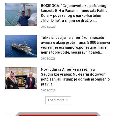
BODIROGA: “Cvijanovićka za počasnog
konzula BiH u Panami imenovala Fatiha
Kola — povezanog s narko-kartelom
„Tito i Dino“, a s njim se družio i...
09/08/2026
Teška situacija na američkom nosaču
aviona u akciji protiv Irana: 5 000 članova
već 9 mjeseci namoru,ponestaje hrane,
nema tople vode, neispravni toaleti…
09/08/2026
Novi udar iz Amerike na režim u
Saudijskoj Arabiji: Nuklearni dogovor
potpisan, ali Trump je odmah promijenio
pravila
09/08/2026
Load more