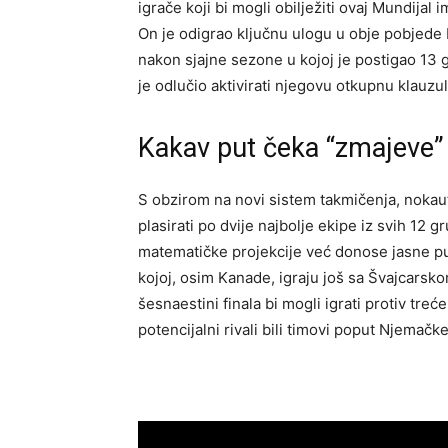
igrače koji bi mogli obilježiti ovaj Mundija
On je odigrao ključnu ulogu u obje pobjede B
nakon sjajne sezone u kojoj je postigao 13
je odlučio aktivirati njegovu otkupnu klauzul
Kakav put čeka “zmajeve” 
S obzirom na novi sistem takmičenja, nokaut
plasirati po dvije najbolje ekipe iz svih 12 g
matematičke projekcije već donose jasne pu
kojoj, osim Kanade, igraju još sa Švajcarsko
šesnaestini finala bi mogli igrati protiv trećep
potencijalni rivali bili timovi poput Njemač