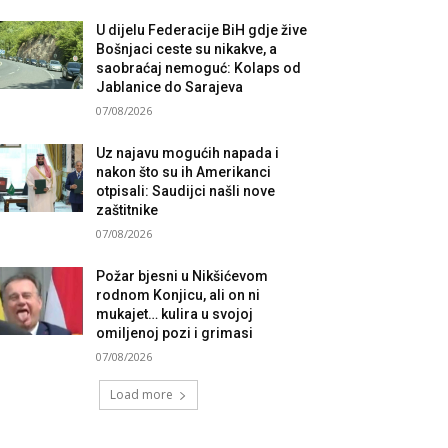
U dijelu Federacije BiH gdje žive
Bošnjaci ceste su nikakve, a
saobraćaj nemoguć: Kolaps od
Jablanice do Sarajeva
07/08/2026
Uz najavu mogućih napada i
nakon što su ih Amerikanci
otpisali: Saudijci našli nove
zaštitnike
07/08/2026
Požar bjesni u Nikšićevom
rodnom Konjicu, ali on ni
mukajet… kulira u svojoj
omiljenoj pozi i grimasi
07/08/2026
Load more