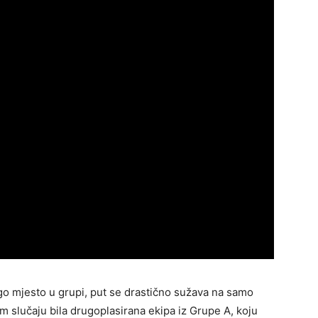
go mjesto u grupi, put se drastično sužava na samo
 tom slučaju bila drugoplasirana ekipa iz Grupe A, koju