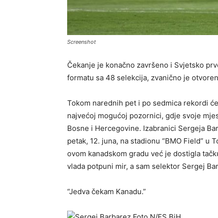
Screenshot
Čekanje je konačno završeno i Svjetsko prven
formatu sa 48 selekcija, zvanično je otvor
Tokom narednih pet i po sedmica rekordi će s
najvećoj mogućoj pozornici, gdje svoje mje
Bosne i Hercegovine. Izabranici Sergeja Bar
petak, 12. juna, na stadionu “BMO Field” u 
ovom kanadskom gradu već je dostigla tačku
vlada potpuni mir, a sam selektor Sergej B
“Jedva čekam Kanadu.”