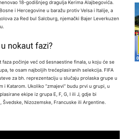
l imenovao 18-godišnjeg dragulja Kerima Alajbegovića.
osne i Hercegovine u baražu protiv Velsa i Italije, a
 golova za Red bul Salcburg, njemački Bajer Leverkuzen
u.
u nokaut fazi?
 faza počinje već od šesnaestine finala, u koju će se
rupa, te osam najboljih trećeplasiranih selekcija. FIFA
teve za bh. reprezentaciju u slučaju prolaska grupe u
m i Katarom. Ukoliko “zmajevi” budu prvi u grupi, u
lasirane ekipe iz grupa E, F, G, I ili J, gdje bi
ke, Švedske, Nizozemske, Francuske ili Argentine.