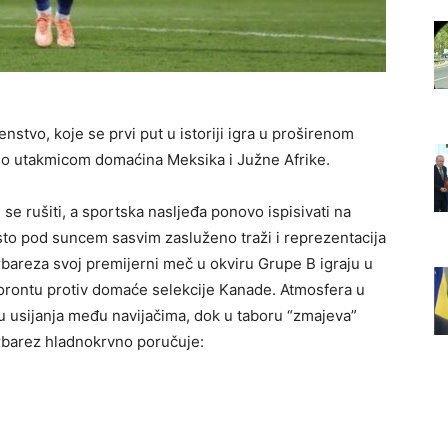
stvo, koje se prvi put u istoriji igra u proširenom
eno utakmicom domaćina Meksika i Južne Afrike.
e rušiti, a sportska nasljeđa ponovo ispisivati na
sto pod suncem sasvim zasluženo traži i reprezentacija
bareza svoj premijerni meč u okviru Grupe B igraju u
Torontu protiv domaće selekcije Kanade. Atmosfera u
 usijanja među navijačima, dok u taboru “zmajeva”
arbarez hladnokrvno poručuje: