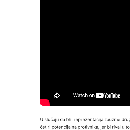
U slučaju da bh. reprezentacija zauzme dru
četiri potencijalna protivnika, jer bi rival u