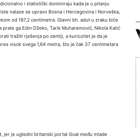
icionalno i statistički dominiraju kada je u pitanju
liste nalaze se upravo Bosna i Hercegovina i Norveška,
ekom od 187,2 centimetra. Glavni bh. adut u zraku biće
 a prate ga Edin Džeko, Tarik Muharemović, Nikola Katić
ti tražiti rješenja po zemlji, a kuriozitet je da je
ores visok svega 1,64 metra, što je čak 37 centimetara
at, jer je ugledni britanski portal Goal među mlade