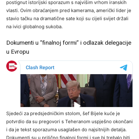
postignut istorijski sporazum s najvišim vrhom iranskih
vlasti. Ovim obraćanjem pred kamerama, američki lider je
stavio tačku na dramatične sate koji su cijeli svijet držali
na ivici globalnog sukoba.
Dokumenti u “finalnoj formi” i odlazak delegacije
u Evropu
Sjedeći za predsjedničkim stolom, šef Bijele kuće je
potvrdio da su pregovori s Teheranom uspješno okončani
i da je tekst sporazuma usaglašen do najsitnijih detalja.
Dokumenti su u prilično finalnoj formi i sve bi trebalo biti