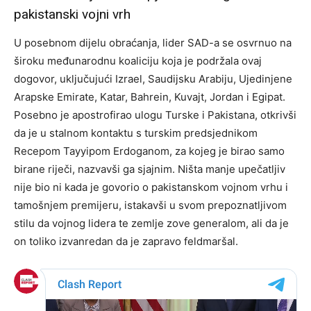
pakistanski vojni vrh
U posebnom dijelu obraćanja, lider SAD-a se osvrnuo na
široku međunarodnu koaliciju koja je podržala ovaj
dogovor, uključujući Izrael, Saudijsku Arabiju, Ujedinjene
Arapske Emirate, Katar, Bahrein, Kuvajt, Jordan i Egipat.
Posebno je apostrofirao ulogu Turske i Pakistana, otkrivši
da je u stalnom kontaktu s turskim predsjednikom
Recepom Tayyipom Erdoganom, za kojeg je birao samo
birane riječi, nazvavši ga sjajnim. Ništa manje upečatljiv
nije bio ni kada je govorio o pakistanskom vojnom vrhu i
tamošnjem premijeru, istakavši u svom prepoznatljivom
stilu da vojnog lidera te zemlje zove generalom, ali da je
on toliko izvanredan da je zapravo feldmaršal.