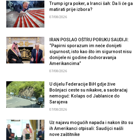
Trump igra poker, a Iranci šah: Da li će ga
matirati prije izbora?
07/08/2026
IRAN POSLAO OŠTRU PORUKU SAUDIJI:
“Papirni sporazum im neće donijeti
sigurnost, isto kao što im sigurnost nisu
donijele ni godine dodvoravanja
Amerikancima”
07/08/2026
U dijelu Federacije BiH gdje žive
Bošnjaci ceste su nikakve, a saobraćaj
nemoguć: Kolaps od Jablanice do
Sarajeva
07/08/2026
Uz najavu mogućih napada i nakon što su
ih Amerikanci otpisali: Saudijci našli
nove zaštitnike