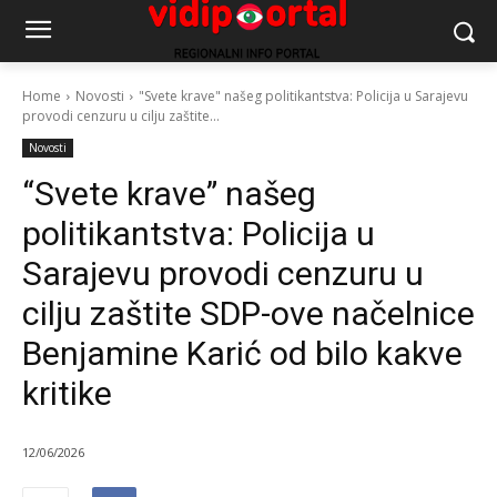
Home
Novosti
"Svete krave" našeg politikantstva: Policija u Sarajevu
provodi cenzuru u cilju zaštite...
Novosti
“Svete krave” našeg
politikantstva: Policija u
Sarajevu provodi cenzuru u
cilju zaštite SDP-ove načelnice
Benjamine Karić od bilo kakve
kritike
12/06/2026