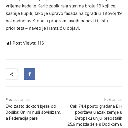
vrijeme kada je Karić zapikirala stan na broju 19 koji će
kasnije kupiti, tako je upravo fasada na zgradi u Titovoj 19
naknadno uvrštena u program javnih nabavki i listu
prioriteta – naveo je Hamzić u objavi.
Post Views:
116
Previous article
Next article
Evo zašto doktori bježe od
Čak 74,4 posto građana BiH
Dodika: On im nudi šovinizam,
podržava ulazak zemlje u
a Federacija pare
Evropsku uniju, preostalih
25,6 možda žele s Dodikom u