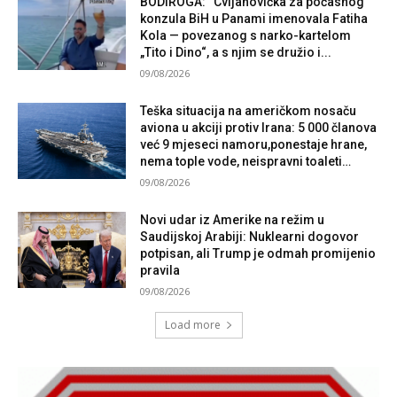
BODIROGA: “Cvijanovićka za počasnog
konzula BiH u Panami imenovala Fatiha
Kola — povezanog s narko-kartelom
„Tito i Dino“, a s njim se družio i...
09/08/2026
Teška situacija na američkom nosaču
aviona u akciji protiv Irana: 5 000 članova
već 9 mjeseci namoru,ponestaje hrane,
nema tople vode, neispravni toaleti…
09/08/2026
Novi udar iz Amerike na režim u
Saudijskoj Arabiji: Nuklearni dogovor
potpisan, ali Trump je odmah promijenio
pravila
09/08/2026
Load more