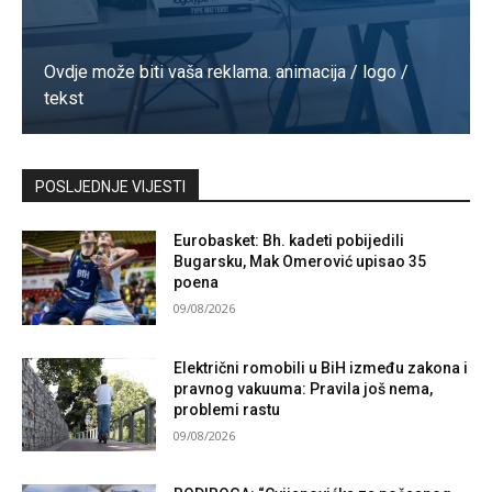
Ovdje može biti vaša reklama. animacija / logo /
tekst
Kontaktirajte nas
POSLJEDNJE VIJESTI
Eurobasket: Bh. kadeti pobijedili
Bugarsku, Mak Omerović upisao 35
poena
09/08/2026
Električni romobili u BiH između zakona i
pravnog vakuuma: Pravila još nema,
problemi rastu
09/08/2026