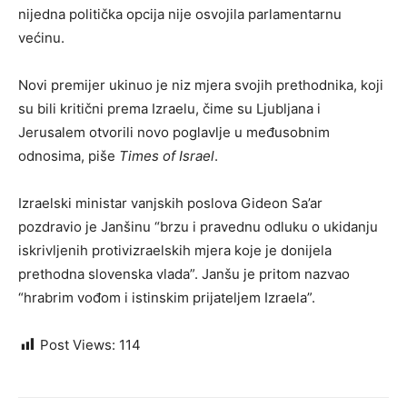
nijedna politička opcija nije osvojila parlamentarnu
većinu.
Novi premijer ukinuo je niz mjera svojih prethodnika, koji
su bili kritični prema Izraelu, čime su Ljubljana i
Jerusalem otvorili novo poglavlje u međusobnim
odnosima, piše
Times of Israel
.
Izraelski ministar vanjskih poslova Gideon Sa’ar
pozdravio je Janšinu “brzu i pravednu odluku o ukidanju
iskrivljenih protivizraelskih mjera koje je donijela
prethodna slovenska vlada”. Janšu je pritom nazvao
“hrabrim vođom i istinskim prijateljem Izraela”.
Post Views:
114