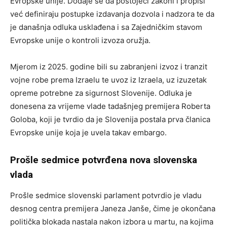
Evropske unije. Dodaje se da postojeći zakoni i propisi
već definiraju postupke izdavanja dozvola i nadzora te da
je današnja odluka usklađena i sa Zajedničkim stavom
Evropske unije o kontroli izvoza oružja.
Mjerom iz 2025. godine bili su zabranjeni izvoz i tranzit
vojne robe prema Izraelu te uvoz iz Izraela, uz izuzetak
opreme potrebne za sigurnost Slovenije. Odluka je
donesena za vrijeme vlade tadašnjeg premijera Roberta
Goloba, koji je tvrdio da je Slovenija postala prva članica
Evropske unije koja je uvela takav embargo.
Prošle sedmice potvrđena nova slovenska
vlada
Prošle sedmice slovenski parlament potvrdio je vladu
desnog centra premijera Janeza Janše, čime je okončana
politička blokada nastala nakon izbora u martu, na kojima