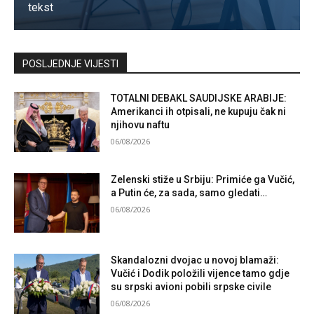
tekst
Kontaktirajte nas
POSLJEDNJE VIJESTI
TOTALNI DEBAKL SAUDIJSKE ARABIJE:
Amerikanci ih otpisali, ne kupuju čak ni
njihovu naftu
06/08/2026
Zelenski stiže u Srbiju: Primiće ga Vučić,
a Putin će, za sada, samo gledati…
06/08/2026
Skandalozni dvojac u novoj blamaži:
Vučić i Dodik položili vijence tamo gdje
su srpski avioni pobili srpske civile
06/08/2026