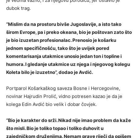
je veoma važno, i za njegovu porodicu, jer ostavio je
dubok trag.
“Mislim da na prostoru bivše Jugoslavije, a isto tako
širom Evrope, pa i preko okeana, bio je poštovan zato što
je bio izuzetan profesionalac. Prenosio je košarku
jednom specifičnošću, tako što je uvijek pored
komentarisanja utakmice unosio jedan ton i topline i
humora. I gledanje utakmice uz njega i njegovog kolegu
Koleta bilo je izuzetno”, dodao je Avdić.
Portparol Košarkaškog saveza Bosne i Hercegovine,
novinar Hajrudin Prolić, vidno potresen kazao je da je
kolega Edin Avdić bio velik i dobar čovjek.
“Bio je karakter do srži. Nikad nije imao problem da kaže
što misli. Bio je toliko topao i toliko duhovit u
zajedničkom druženjima. Nemam prave riječi da opišem