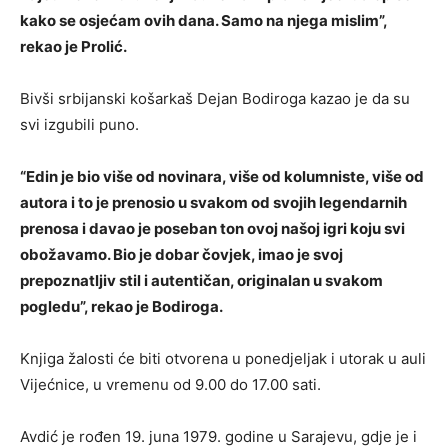
kako se osjećam ovih dana. Samo na njega mislim”,
rekao je Prolić.
Bivši srbijanski košarkaš Dejan Bodiroga kazao je da su
svi izgubili puno.
“Edin je bio više od novinara, više od kolumniste, više od
autora i to je prenosio u svakom od svojih legendarnih
prenosa i davao je poseban ton ovoj našoj igri koju svi
obožavamo. Bio je dobar čovjek, imao je svoj
prepoznatljiv stil i autentičan, originalan u svakom
pogledu”, rekao je Bodiroga.
Knjiga žalosti će biti otvorena u ponedjeljak i utorak u auli
Vijećnice, u vremenu od 9.00 do 17.00 sati.
Avdić je rođen 19. juna 1979. godine u Sarajevu, gdje je i