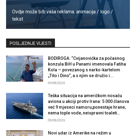
Ovdje može biti vaša reklama. animacija / logo /
tekst
Kontaktirajte nas
POSLJEDNJE VIJESTI
BODIROGA: “Cvijanovićka za počasnog
konzula BiH u Panami imenovala Fatiha
Kola — povezanog s narko-kartelom
„Tito i Dino“, a s njim se družio i...
09/08/2026
Teška situacija na američkom nosaču
aviona u akciji protiv Irana: 5 000 članova
već 9 mjeseci namoru,ponestaje hrane,
nema tople vode, neispravni toaleti…
09/08/2026
Novi udar iz Amerike na režim u