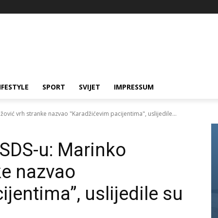
IFESTYLE
SPORT
SVIJET
IMPRESSUM
ić vrh stranke nazvao "Karadžićevim pacijentima", uslijedile...
SDS-u: Marinko
ke nazvao
jentima”, uslijedile su