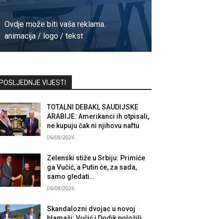
Ovdje može biti vaša reklama.
animacija / logo / tekst
Kontaktirajte nas
POSLJEDNJE VIJESTI
TOTALNI DEBAKL SAUDIJSKE
ARABIJE: Amerikanci ih otpisali,
ne kupuju čak ni njihovu naftu
06/08/2026
Zelenski stiže u Srbiju: Primiće
ga Vučić, a Putin će, za sada,
samo gledati…
06/08/2026
Skandalozni dvojac u novoj
blamaži: Vučić i Dodik položili