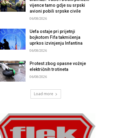
vijence tamo gdje su srpski
avioni pobili srpske civile
06/08/2026
Uefa ostaje pri prijetnji
bojkotom Fifa takmičenja
uprkos izvinjenju Infantina
06/08/2026
Protest zbog opasne vožnje
električnih trotineta
06/08/2026
Load more