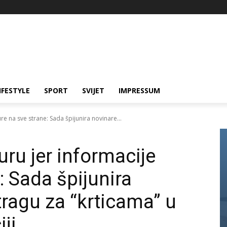
IFESTYLE
SPORT
SVIJET
IMPRESSUM
e na sve strane: Sada špijunira novinare...
ru jer informacije
: Sada špijunira
tragu za “krticama” u
ji