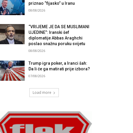
priznao “fijasko” u Iranu
08/08/2026
“VRIJEME JE DA SE MUSLIMANI
UJEDINE”: Iranski šef
diplomatije Abbas Araghchi
poslao snažnu poruku svijetu
08/08/2026
Trump igra poker, a Iranci šah:
Da li će ga matirati prije izbora?
07/08/2026
Load more