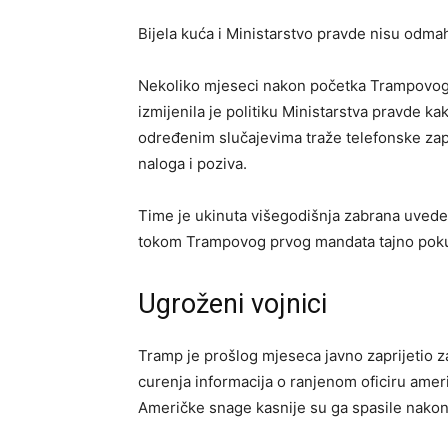
Bijela kuća i Ministarstvo pravde nisu odma
Nekoliko mjeseci nakon početka Trampovog 
izmijenila je politiku Ministarstva pravde ka
određenim slučajevima traže telefonske zapi
naloga i poziva.
Time je ukinuta višegodišnja zabrana uvedena
tokom Trampovog prvog mandata tajno pokuš
Ugroženi vojnici
Tramp je prošlog mjeseca javno zaprijeti
curenja informacija o ranjenom oficiru ameri
Američke snage kasnije su ga spasile nakon