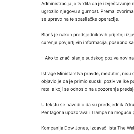
Administracija je tvrdila da je izvještavanj
ugrozilo njegovu sigurnost. Prema izvorima
se upravo na te spasilačke operacije.
Blanš je nakon predsjednikovih prijetnji izja
curenje povjerljivih informacija, posebno k
– Ako to znači slanje sudskog poziva novinar
Istrage Ministarstva pravde, međutim, nisu 
objavio je da je primio sudski poziv velike 
rata, a koji se odnosio na upozorenja preds
U tekstu se navodilo da su predsjednik Zdr
Pentagona upozoravali Trampa na moguće pos
Kompanija Dow Jones, izdavač lista The Wall 