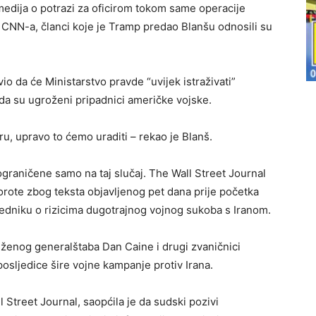
e medija o potrazi za oficirom tokom same operacije
 CNN-a, članci koje je Tramp predao Blanšu odnosili su
vio da će Ministarstvo pravde “uvijek istraživati”
ada su ugroženi pripadnici američke vojske.
u, upravo to ćemo uraditi – rekao je Blanš.
ograničene samo na taj slučaj. The Wall Street Journal
porote zbog teksta objavljenog pet dana prije početka
jedniku o rizicima dugotrajnog vojnog sukoba s Iranom.
uženog generalštaba Dan Caine i drugi zvaničnici
ljedice šire vojne kampanje protiv Irana.
Street Journal, saopćila je da sudski pozivi