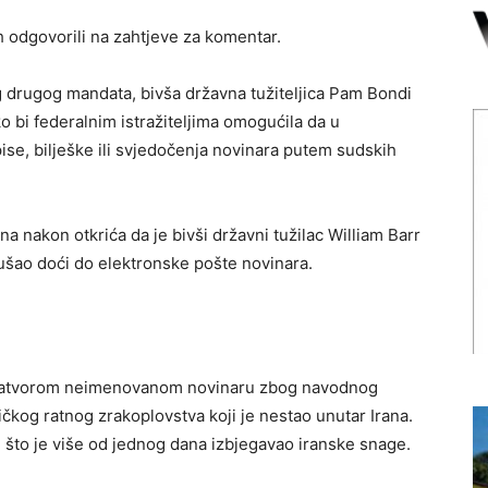
h odgovorili na zahtjeve za komentar.
drugog mandata, bivša državna tužiteljica Pam Bondi
ko bi federalnim istražiteljima omogućila da u
se, bilješke ili svjedočenja novinara putem sudskih
 nakon otkrića da je bivši državni tužilac William Barr
ao doći do elektronske pošte novinara.
o zatvorom neimenovanom novinaru zbog navodnog
čkog ratnog zrakoplovstva koji je nestao unutar Irana.
 što je više od jednog dana izbjegavao iranske snage.