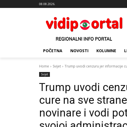
08.08.2026.
POČETNA
NOVOSTI
KOLUMNE
L
Home
Svijet
Trump uvodi cenzuru jer informacije cur
Svijet
Trump uvodi cenzu
cure na sve strane
novinare i vodi po
svojoj administraci