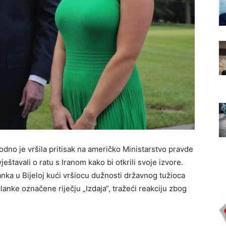
dno je vršila pritisak na američko Ministarstvo pravde
eštavali o ratu s Iranom kako bi otkrili svoje izvore.
ka u Bijeloj kući vršiocu dužnosti državnog tužioca
nke označene riječju „Izdaja“, tražeći reakciju zbog