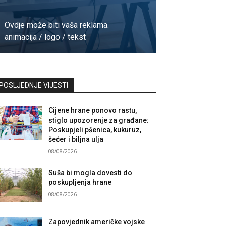
Ovdje može biti vaša reklama.
animacija / logo / tekst
Kontaktirajte nas
POSLJEDNJE VIJESTI
Cijene hrane ponovo rastu,
stiglo upozorenje za građane:
Poskupjeli pšenica, kukuruz,
šećer i biljna ulja
08/08/2026
Suša bi mogla dovesti do
poskupljenja hrane
08/08/2026
Zapovjednik američke vojske