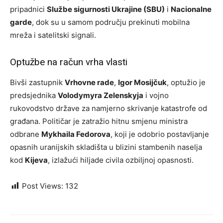
pripadnici
Službe sigurnosti Ukrajine (SBU)
i
Nacionalne
garde
, dok su u samom području prekinuti mobilna
mreža i satelitski signali.
Optužbe na račun vrha vlasti
Bivši zastupnik
Vrhovne rade
,
Igor Mosijčuk
, optužio je
predsjednika
Volodymyra Zelenskyja
i vojno
rukovodstvo države za namjerno skrivanje katastrofe od
građana. Političar je zatražio hitnu smjenu ministra
odbrane
Mykhaila Fedorova
, koji je odobrio postavljanje
opasnih uranijskih skladišta u blizini stambenih naselja
kod
Kijeva
, izlažući hiljade civila ozbiljnoj opasnosti.
Post Views:
132