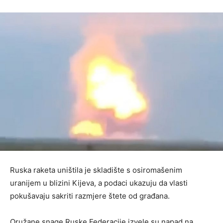
Ruska raketa uništila je skladište s osiromašenim
uranijem u blizini Kijeva, a podaci ukazuju da vlasti
pokušavaju sakriti razmjere štete od građana.
Oružane snage Ruske Federacije izvele su napad na