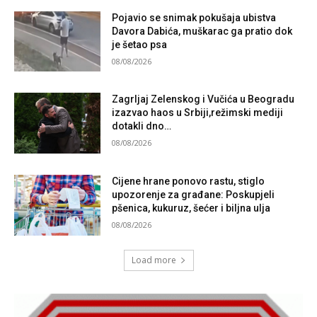
Pojavio se snimak pokušaja ubistva
Davora Dabića, muškarac ga pratio dok
je šetao psa
08/08/2026
Zagrljaj Zelenskog i Vučića u Beogradu
izazvao haos u Srbiji,režimski mediji
dotakli dno…
08/08/2026
Cijene hrane ponovo rastu, stiglo
upozorenje za građane: Poskupjeli
pšenica, kukuruz, šećer i biljna ulja
08/08/2026
Load more