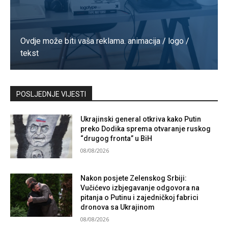
Ovdje može biti vaša reklama. animacija / logo /
tekst
Kontaktirajte nas
POSLJEDNJE VIJESTI
Ukrajinski general otkriva kako Putin
preko Dodika sprema otvaranje ruskog
“drugog fronta” u BiH
08/08/2026
Nakon posjete Zelenskog Srbiji:
Vučićevo izbjegavanje odgovora na
pitanja o Putinu i zajedničkoj fabrici
dronova sa Ukrajinom
08/08/2026