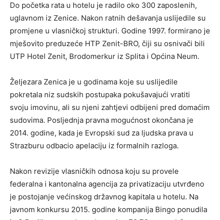
Do početka rata u hotelu je radilo oko 300 zaposlenih,
uglavnom iz Zenice. Nakon ratnih dešavanja uslijedile su
promjene u vlasničkoj strukturi. Godine 1997. formirano je
mješovito preduzeće HTP Zenit-BRO, čiji su osnivači bili
UTP Hotel Zenit, Brodomerkur iz Splita i Općina Neum.
Željezara Zenica je u godinama koje su uslijedile
pokretala niz sudskih postupaka pokušavajući vratiti
svoju imovinu, ali su njeni zahtjevi odbijeni pred domaćim
sudovima. Posljednja pravna mogućnost okončana je
2014. godine, kada je Evropski sud za ljudska prava u
Strazburu odbacio apelaciju iz formalnih razloga.
Nakon revizije vlasničkih odnosa koju su provele
federalna i kantonalna agencija za privatizaciju utvrđeno
je postojanje većinskog državnog kapitala u hotelu. Na
javnom konkursu 2015. godine kompanija Bingo ponudila