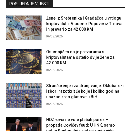
Kontaktirajte nas
POSLJEDNJE VIJESTI
Žene iz Srebrenika i Gradačca u vrtlogu
kriptovaluta: Vladimir Popović iz Trnova
ih prevario za 42 000 KM
06/08/2026
Osumnjičen da je prevarama s
kriptovalutama oštetio dvije žene za
42.000 KM
06/08/2026
Strančarenje i zastranjivanje: Oktobarski
izbori razotkrit će ko je i koliko godina
unazad krao glasove u BiH
06/08/2026
HDZ-ovci ne vole plaćati porez –
propada Čovićev feud: U HNK, samo
jedan Kantonalni ured prikupio više