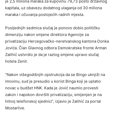
je 2,5 miliona maraka za kupovinu 79,73 posto državnog
kapitala, uz obavezu dodatnog ulaganja od 30 miliona
maraka i očuvanja postojećih radnih mjesta.
Posljednjih sedmica slučaj je ponovo dobio političku
dimenziju nakon smjene direktora Agencije za
privatizaciju Hercegovačko-neretvanskog kantona Donka
Jovića. Član Glavnog odbora Demokratske fronte Arman
Zalihić ustvrdio je da je razlog smjene upravo slučaj
hotela Zenit.
“Nakon višegodišnjih opstrukcija da se Bingo uknjiži na
imovinu, sud je presudio u korist Binga koji je uplatio
novac u budžet HNK. Kada je Jović naumio provesti
zakon i napokon dovršiti privatizaciju, smijenjen je na
hitnoj telefonskoj sjednici”, izjavio je Zalihić za portal
Mostarlive.