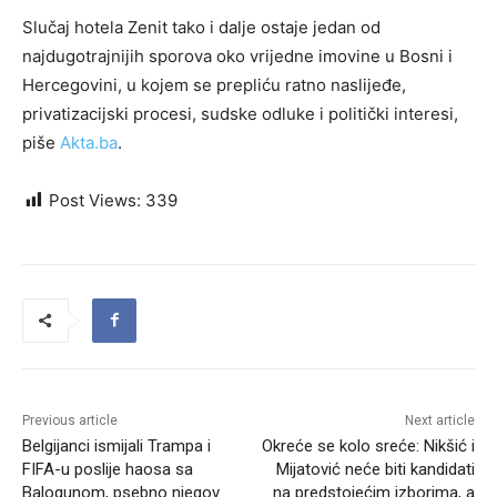
Slučaj hotela Zenit tako i dalje ostaje jedan od
najdugotrajnijih sporova oko vrijedne imovine u Bosni i
Hercegovini, u kojem se prepliću ratno naslijeđe,
privatizacijski procesi, sudske odluke i politički interesi,
piše
Akta.ba
.
Post Views:
339
Previous article
Next article
Belgijanci ismijali Trampa i
Okreće se kolo sreće: Nikšić i
FIFA-u poslije haosa sa
Mijatović neće biti kandidati
Balogunom, psebno njegov
na predstojećim izborima, a