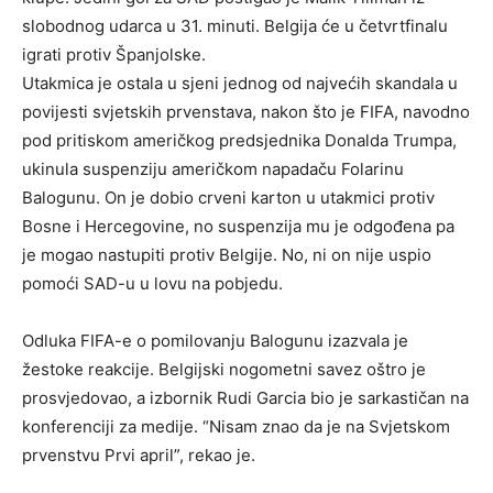
slobodnog udarca u 31. minuti. Belgija će u četvrtfinalu
igrati protiv Španjolske.
Utakmica je ostala u sjeni jednog od najvećih skandala u
povijesti svjetskih prvenstava, nakon što je FIFA, navodno
pod pritiskom američkog predsjednika Donalda Trumpa,
ukinula suspenziju američkom napadaču Folarinu
Balogunu. On je dobio crveni karton u utakmici protiv
Bosne i Hercegovine, no suspenzija mu je odgođena pa
je mogao nastupiti protiv Belgije. No, ni on nije uspio
pomoći SAD-u u lovu na pobjedu.
Odluka FIFA-e o pomilovanju Balogunu izazvala je
žestoke reakcije. Belgijski nogometni savez oštro je
prosvjedovao, a izbornik Rudi Garcia bio je sarkastičan na
konferenciji za medije. “Nisam znao da je na Svjetskom
prvenstvu Prvi april”, rekao je.