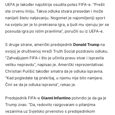
UEFA je također najoštrije osudila potez FIFA-e. “Prešli
ste crvenu liniju. Takva odluka stvara presedan i može
nanijeti štetu natjecanju. Nogomet je najomiljeniji sport
na svijetu jer je to prekrasna igra, a ljudi mu vjeruju jer se
posvuda igra po istim pravilima”, poručili su iz UEFA-e.
S druge strane, američki predsjednik
Donald Trump
na
svojoj je društvenoj mreži Truth Social pozdravio odluku.
“Zahvaljujem FIFA-i što je učinila pravu stvar i ispravila
veliku nepravdu”, napisao je. Američki reprezentativac
Christian Pulišić također smatra da je odluka ispravna.
“Kad pogledate taj prekršaj, u njemu nije bilo namjere.
Čini se da je odluka ispravna”, rekao je.
Predsjednik FIFA-e
Gianni Infantino
potvrdio je da ga je
Trump zvao. “Da, redovito razgovaram o pitanjima
vezanima uz Svjetsko prvenstvo s predsjednikom