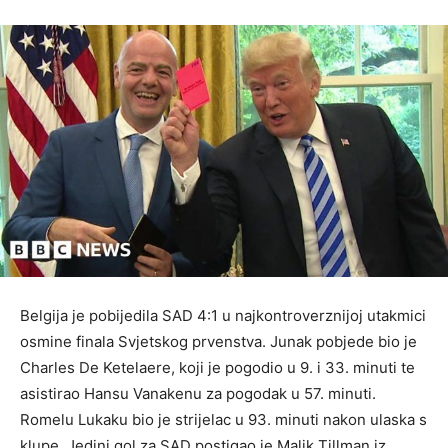
Belgija je pobijedila SAD 4:1 u najkontroverznijoj utakmici
osmine finala Svjetskog prvenstva. Junak pobjede bio je
Charles De Ketelaere, koji je pogodio u 9. i 33. minuti te
asistirao Hansu Vanakenu za pogodak u 57. minuti.
Romelu Lukaku bio je strijelac u 93. minuti nakon ulaska s
klupe. Jedini gol za SAD postigao je Malik Tillman iz