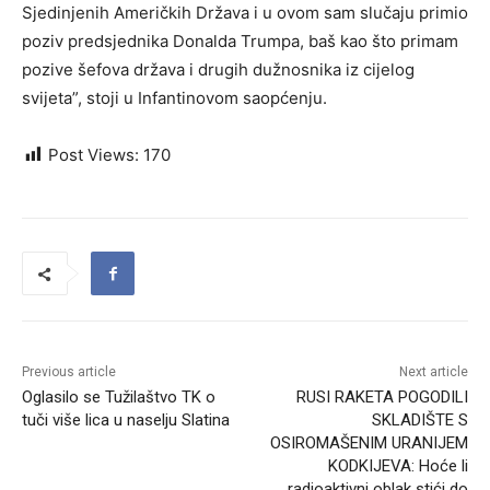
Sjedinjenih Američkih Država i u ovom sam slučaju primio
poziv predsjednika Donalda Trumpa, baš kao što primam
pozive šefova država i drugih dužnosnika iz cijelog
svijeta”, stoji u Infantinovom saopćenju.
Post Views:
170
Previous article
Next article
Oglasilo se Tužilaštvo TK o
RUSI RAKETA POGODILI
tuči više lica u naselju Slatina
SKLADIŠTE S
OSIROMAŠENIM URANIJEM
KODKIJEVA: Hoće li
radioaktivni oblak stići do