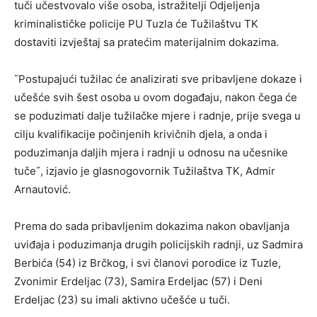
tuči učestvovalo više osoba, istražitelji Odjeljenja
kriminalističke policije PU Tuzla će Tužilaštvu TK
dostaviti izvještaj sa pratećim materijalnim dokazima.
˝Postupajući tužilac će analizirati sve pribavljene dokaze i
učešće svih šest osoba u ovom događaju, nakon čega će
se poduzimati dalje tužilačke mjere i radnje, prije svega u
cilju kvalifikacije počinjenih krivičnih djela, a onda i
poduzimanja daljih mjera i radnji u odnosu na učesnike
tuče˝, izjavio je glasnogovornik Tužilaštva TK, Admir
Arnautović.
Prema do sada pribavljenim dokazima nakon obavljanja
uviđaja i poduzimanja drugih policijskih radnji, uz Sadmira
Berbića (54) iz Brčkog, i svi članovi porodice iz Tuzle,
Zvonimir Erdeljac (73), Samira Erdeljac (57) i Deni
Erdeljac (23) su imali aktivno učešće u tuči.