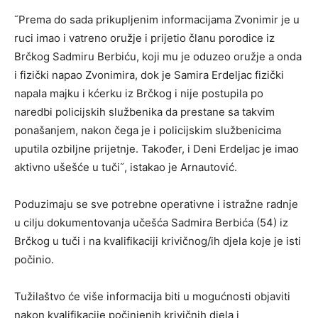
˝Prema do sada prikupljenim informacijama Zvonimir je u
ruci imao i vatreno oružje i prijetio članu porodice iz
Brčkog Sadmiru Berbiću, koji mu je oduzeo oružje a onda
i fizički napao Zvonimira, dok je Samira Erdeljac fizički
napala majku i kćerku iz Brčkog i nije postupila po
naredbi policijskih službenika da prestane sa takvim
ponašanjem, nakon čega je i policijskim službenicima
uputila ozbiljne prijetnje. Također, i Deni Erdeljac je imao
aktivno ušešće u tuči˝, istakao je Arnautović.
Poduzimaju se sve potrebne operativne i istražne radnje
u cilju dokumentovanja učešća Sadmira Berbića (54) iz
Brčkog u tuči i na kvalifikaciji krivičnog/ih djela koje je isti
počinio.
Tužilaštvo će više informacija biti u mogućnosti objaviti
nakon kvalifikacije počinjenih krivičnih djela i