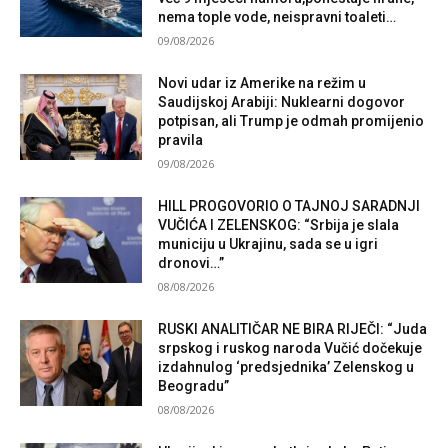
nema tople vode, neispravni toaleti…
09/08/2026
Novi udar iz Amerike na režim u
Saudijskoj Arabiji: Nuklearni dogovor
potpisan, ali Trump je odmah promijenio
pravila
09/08/2026
HILL PROGOVORIO O TAJNOJ SARADNJI
VUČIĆA I ZELENSKOG: “Srbija je slala
municiju u Ukrajinu, sada se u igri
dronovi…”
08/08/2026
RUSKI ANALITIČAR NE BIRA RIJEČI: “Juda
srpskog i ruskog naroda Vučić dočekuje
izdahnulog ‘predsjednika’ Zelenskog u
Beogradu”
08/08/2026