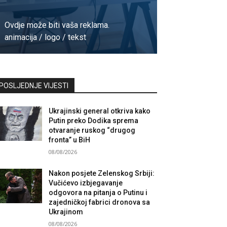
Ovdje može biti vaša reklama.
animacija / logo / tekst
Kontaktirajte nas
POSLJEDNJE VIJESTI
Ukrajinski general otkriva kako
Putin preko Dodika sprema
otvaranje ruskog “drugog
fronta” u BiH
08/08/2026
Nakon posjete Zelenskog Srbiji:
Vučićevo izbjegavanje
odgovora na pitanja o Putinu i
zajedničkoj fabrici dronova sa
Ukrajinom
08/08/2026