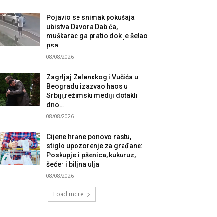
Pojavio se snimak pokušaja
ubistva Davora Dabića,
muškarac ga pratio dok je šetao
psa
08/08/2026
Zagrljaj Zelenskog i Vučića u
Beogradu izazvao haos u
Srbiji,režimski mediji dotakli
dno…
08/08/2026
Cijene hrane ponovo rastu,
stiglo upozorenje za građane:
Poskupjeli pšenica, kukuruz,
šećer i biljna ulja
08/08/2026
Load more