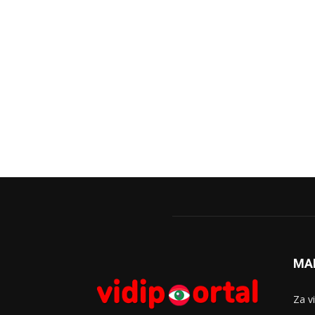
MA
Za v