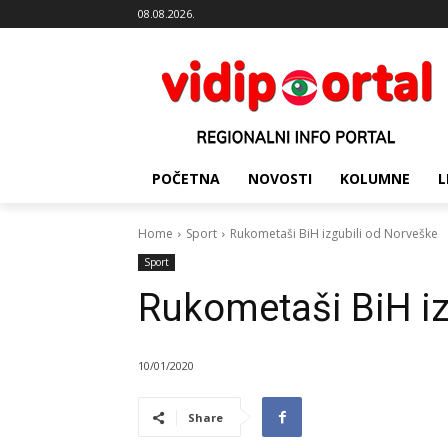
08.08.2026.
POČETNA
NOVOSTI
KOLUMNE
L
Home
Sport
Rukometaši BiH izgubili od Norveške
Sport
Rukometaši BiH iz
10/01/2020
Share