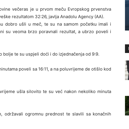
ovine večeras je u prvom meču Evropskog prvenstva
veške rezultatom 32:26, javlja Anadolu Agency (AA).
u dobro ušli u meč, te su na samom početku imali i
ani su veoma brzo poravnali rezultat, a ubrzo poveli i
bolje te su uspjeli doći i do izjednačenja od 9:9.
nutama poveli sa 16:11, a na poluvrijeme de otišlo kod
vrijeme ušla silovito te su već nakon nekoliko minuta
 održavali ogromnu prednost te slavili sa konačnih