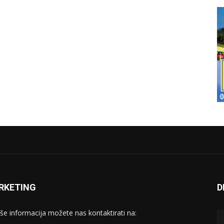
RKETING
D
iše informacija možete nas kontaktirati na: