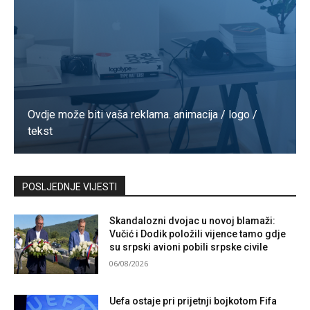
Ovdje može biti vaša reklama. animacija / logo /
tekst
Kontaktirajte nas
POSLJEDNJE VIJESTI
Skandalozni dvojac u novoj blamaži:
Vučić i Dodik položili vijence tamo gdje
su srpski avioni pobili srpske civile
06/08/2026
Uefa ostaje pri prijetnji bojkotom Fifa