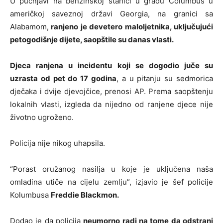
U pucnjavi na benzinskoj stanici u gradu Columbus u
američkoj saveznoj državi Georgia, na granici sa
Alabamom,
ranjeno je devetero maloljetnika, uključujući
petogodišnje dijete, saopštile su danas vlasti.
Djeca ranjena u incidentu koji se dogodio juče su
uzrasta od pet do 17 godina
, a u pitanju su sedmorica
dječaka i dvije djevojčice, prenosi AP. Prema saopštenju
lokalnih vlasti, izgleda da nijedno od ranjene djece nije
životno ugroženo.
Policija nije nikog uhapsila.
“Porast oružanog nasilja u koje je uključena naša
omladina utiče na cijelu zemlju”, izjavio je šef policije
Kolumbusa
Freddie Blackmon.
Dodao je da policija
neumorno radi na tome da odstrani