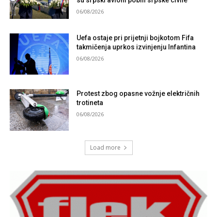
su srpski avioni pobili srpske civile
06/08/2026
Uefa ostaje pri prijetnji bojkotom Fifa
takmičenja uprkos izvinjenju Infantina
06/08/2026
Protest zbog opasne vožnje električnih
trotineta
06/08/2026
Load more