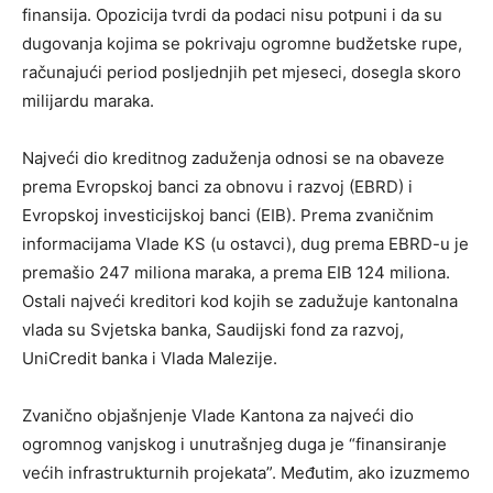
finansija. Opozicija tvrdi da podaci nisu potpuni i da su
dugovanja kojima se pokrivaju ogromne budžetske rupe,
računajući period posljednjih pet mjeseci, dosegla skoro
milijardu maraka.
Najveći dio kreditnog zaduženja odnosi se na obaveze
prema Evropskoj banci za obnovu i razvoj (EBRD) i
Evropskoj investicijskoj banci (EIB). Prema zvaničnim
informacijama Vlade KS (u ostavci), dug prema EBRD-u je
premašio 247 miliona maraka, a prema EIB 124 miliona.
Ostali najveći kreditori kod kojih se zadužuje kantonalna
vlada su Svjetska banka, Saudijski fond za razvoj,
UniCredit banka i Vlada Malezije.
Zvanično objašnjenje Vlade Kantona za najveći dio
ogromnog vanjskog i unutrašnjeg duga je “finansiranje
većih infrastrukturnih projekata”. Međutim, ako izuzmemo