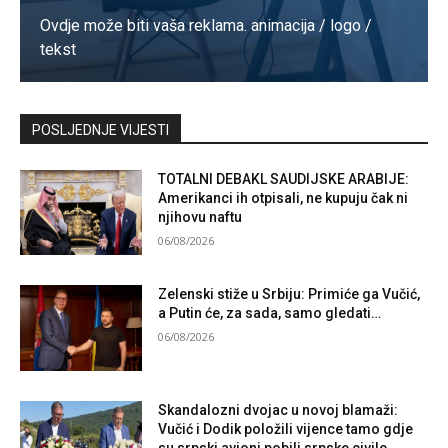
Ovdje može biti vaša reklama. animacija / logo /
tekst
Kontaktirajte nas
POSLJEDNJE VIJESTI
TOTALNI DEBAKL SAUDIJSKE ARABIJE:
Amerikanci ih otpisali, ne kupuju čak ni
njihovu naftu
06/08/2026
Zelenski stiže u Srbiju: Primiće ga Vučić,
a Putin će, za sada, samo gledati…
06/08/2026
Skandalozni dvojac u novoj blamaži:
Vučić i Dodik položili vijence tamo gdje