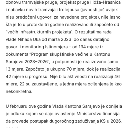
obnovu tramvajske pruge, projekat pruge Ilidža-Hrasnica
i nabavku novih tramvaja i trolejbusa (javnosti još uvijek
nisu predočeni ugovori za navedene projekte), nije jasno
šta je to u protekle tri godine realizovano ili započeto od
“većih infrastrukturnih projekata”. O rezultatima rada
vlade Nihada Uka od marta 2023. do danas detaljno
govori i monitoring Istinomjera – od 194 mjere iz
dokumenta “Program skupštinske većine u Kantonu
Sarajevo 2023–2026”, u potpunosti je realizovano samo
13 mjera. Započeto je ukupno 70 mjera, dok je realizacija
42 mjere u progresu. Nije bilo aktivnosti na realizaciji 46
mjera, 22 su zaustavljene, a jedna mjera ocijenjena je kao
nekonkretna.
U februaru ove godine Vlada Kantona Sarajevo je donijela
je odluku kojom se daje ovlaštenje Ministarstvu finansija
da provede postupak dugoročnog zaduživanja KS u 2026.