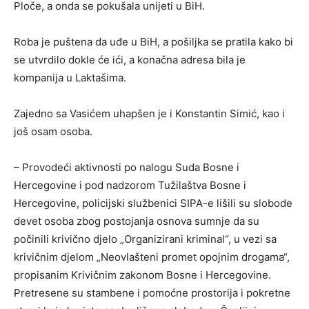
Ploče, a onda se pokušala unijeti u BiH.
Roba je puštena da uđe u BiH, a pošiljka se pratila kako bi
se utvrdilo dokle će ići, a konačna adresa bila je
kompanija u Laktašima.
Zajedno sa Vasićem uhapšen je i Konstantin Simić, kao i
još osam osoba.
– Provodeći aktivnosti po nalogu Suda Bosne i
Hercegovine i pod nadzorom Tužilaštva Bosne i
Hercegovine, policijski službenici SIPA-e lišili su slobode
devet osoba zbog postojanja osnova sumnje da su
počinili krivično djelo „Organizirani kriminal“, u vezi sa
krivičnim djelom „Neovlašteni promet opojnim drogama“,
propisanim Krivičnim zakonom Bosne i Hercegovine.
Pretresene su stambene i pomoćne prostorija i pokretne