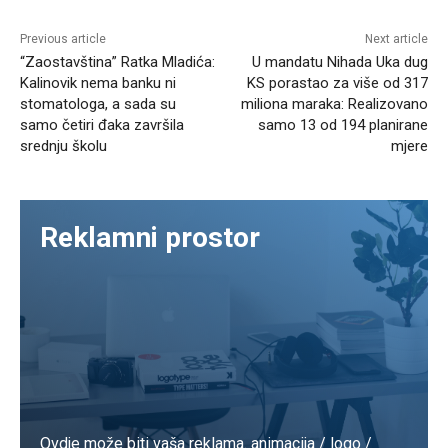
Previous article
Next article
“Zaostavština” Ratka Mladića:
U mandatu Nihada Uka dug
Kalinovik nema banku ni
KS porastao za više od 317
stomatologa, a sada su
miliona maraka: Realizovano
samo četiri đaka završila
samo 13 od 194 planirane
srednju školu
mjere
Reklamni prostor
Ovdje može biti vaša reklama. animacija / logo /