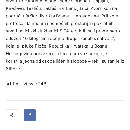
stvari koje koriste osobe lišene slobode u Čapljini,
Kneževu, Tesliću, Laktašima, Banjoj Luci, Zvorniku i na
području Brčko distrikta Bosne i Hercegovine. Prilikom
pretresa stambenih i pomoćnih prostorija i pokretnih
stvari policijski službenici SIPA-e otkrili su i privremeno
oduzeli 40 kilograma opojne droge „kanabis sativa L“,
koja je iz luke Ploče, Republika Hrvatska, u Bosnu i
Hercegovinu prevezena u teretnom vozilu koje je
koristila jedna od osoba lišenih slobode – rekli su ranije iz
SIPA-e.
Post Views:
248