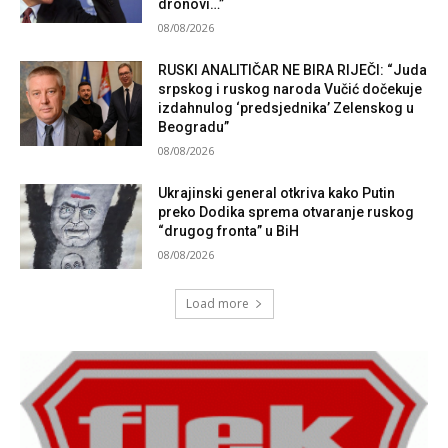
dronovi…”
08/08/2026
RUSKI ANALITIČAR NE BIRA RIJEČI: “Juda
srpskog i ruskog naroda Vučić dočekuje
izdahnulog ‘predsjednika’ Zelenskog u
Beogradu”
08/08/2026
Ukrajinski general otkriva kako Putin
preko Dodika sprema otvaranje ruskog
“drugog fronta” u BiH
08/08/2026
Load more