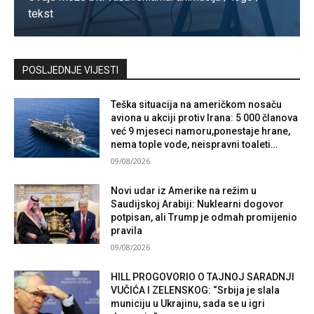
tekst
Kontaktirajte nas
POSLJEDNJE VIJESTI
Teška situacija na američkom nosaču
aviona u akciji protiv Irana: 5 000 članova
već 9 mjeseci namoru,ponestaje hrane,
nema tople vode, neispravni toaleti…
09/08/2026
Novi udar iz Amerike na režim u
Saudijskoj Arabiji: Nuklearni dogovor
potpisan, ali Trump je odmah promijenio
pravila
09/08/2026
HILL PROGOVORIO O TAJNOJ SARADNJI
VUČIĆA I ZELENSKOG: “Srbija je slala
municiju u Ukrajinu, sada se u igri