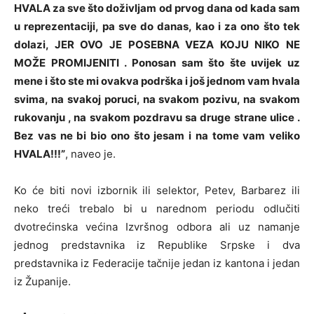
HVALA za sve što doživljam od prvog dana od kada sam
u reprezentaciji, pa sve do danas, kao i za ono što tek
dolazi, JER OVO JE POSEBNA VEZA KOJU NIKO NE
MOŽE PROMIJENITI . Ponosan sam što šte uvijek uz
mene i što ste mi ovakva podrška i još jednom vam hvala
svima, na svakoj poruci, na svakom pozivu, na svakom
rukovanju , na svakom pozdravu sa druge strane ulice .
Bez vas ne bi bio ono što jesam i na tome vam veliko
HVALA!!!”
, naveo je.
Ko će biti novi izbornik ili selektor, Petev, Barbarez ili
neko treći trebalo bi u narednom periodu odlučiti
dvotrećinska većina Izvršnog odbora ali uz namanje
jednog predstavnika iz Republike Srpske i dva
predstavnika iz Federacije tačnije jedan iz kantona i jedan
iz Županije.