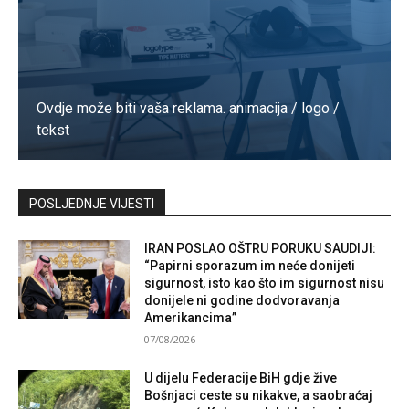
Ovdje može biti vaša reklama. animacija / logo /
tekst
Kontaktirajte nas
POSLJEDNJE VIJESTI
IRAN POSLAO OŠTRU PORUKU SAUDIJI:
“Papirni sporazum im neće donijeti
sigurnost, isto kao što im sigurnost nisu
donijele ni godine dodvoravanja
Amerikancima”
07/08/2026
U dijelu Federacije BiH gdje žive
Bošnjaci ceste su nikakve, a saobraćaj