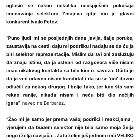
oglasio se nakon nekoliko neuspješnih pokušaja
imenovanja selektora Zmajeva gdje mu je glavni
konkurent Ivajlo Petev.
“Puno ljudi mi se posljednjih dana javlja, šalje poruke,
zaustavlja na cesti, daju mi podršku i nadaju se da ću ja
biti selektor reprezentacije. Mislim da svi oni zaslužuju
da znaju istinu, da ja ustvari od razgovora više nisam
imao nikakvog kontakta sa bilo kim iz saveza. Očito je
da ja već odavno nisam kandidat i da su se ‘oni’ davno
odlučili za nekog drugog. I bolje tako, jer kao što sam
rekao ranije, nikada nisam i neću biti dio nečijih
igara”,
naveo ne Barbarez.
“Žao mi je samo jer prema vašoj podršci i reakcijama ,
vjerujem da budem selektor nije bila samo moja želja
nego i želja navijača… Zato želim još jednom reći VELIKO