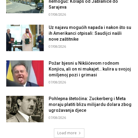
nemoguć: Kolaps od Jablanice do
Sarajeva
07/08/2026
Uz najavu mogućih napada i nakon što su
ih Amerikanci otpisali: Saudijci našli
nove zaštitnike
07/08/2026
Požar bjesni u Nikšićevom rodnom
Konjicu, ali on ni mukajet… kulira u svojoj
omiljenoj pozi i grimasi
07/08/2026
Pohlepna štetočina: Zuckerberg i Meta
moraju platiti blizu milijardu dolara zbog
ugrožavanja djece
07/08/2026
Load more