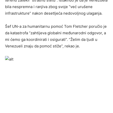
terenu zatekli “strašnu štetu”. Istaknuo je da je Venezuela
bila nespremna i ranjiva zbog svoje “već urušene
infrastrukture” nakon desetljeća nedovoljnog ulaganja.
Šef UN-a za humanitarnu pomoć Tom Fletcher poručio je
da katastrofa “zahtijeva globalni međunarodni odgovor, a
mi ćemo ga koordinirati i osigurati”. “Želim da ljudi u
Venezueli znaju da pomoć stiže”, rekao je.