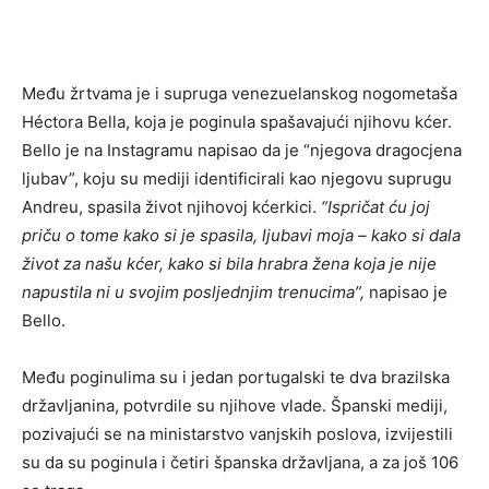
Među žrtvama je i supruga venezuelanskog nogometaša
Héctora Bella, koja je poginula spašavajući njihovu kćer.
Bello je na Instagramu napisao da je “njegova dragocjena
ljubav”, koju su mediji identificirali kao njegovu suprugu
Andreu, spasila život njihovoj kćerkici.
“Ispričat ću joj
priču o tome kako si je spasila, ljubavi moja – kako si dala
život za našu kćer, kako si bila hrabra žena koja je nije
napustila ni u svojim posljednjim trenucima”,
napisao je
Bello.
Među poginulima su i jedan portugalski te dva brazilska
državljanina, potvrdile su njihove vlade. Španski mediji,
pozivajući se na ministarstvo vanjskih poslova, izvijestili
su da su poginula i četiri španska državljana, a za još 106