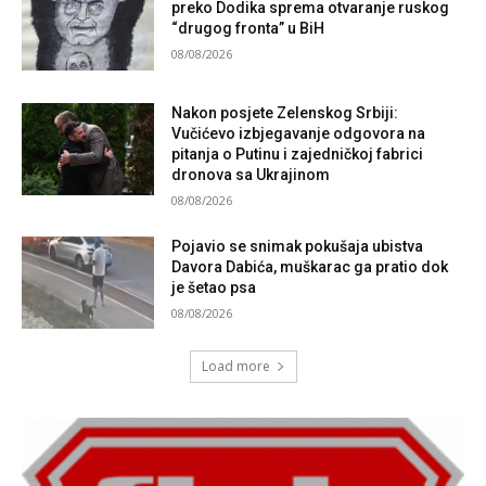
preko Dodika sprema otvaranje ruskog
“drugog fronta” u BiH
08/08/2026
Nakon posjete Zelenskog Srbiji:
Vučićevo izbjegavanje odgovora na
pitanja o Putinu i zajedničkoj fabrici
dronova sa Ukrajinom
08/08/2026
Pojavio se snimak pokušaja ubistva
Davora Dabića, muškarac ga pratio dok
je šetao psa
08/08/2026
Load more