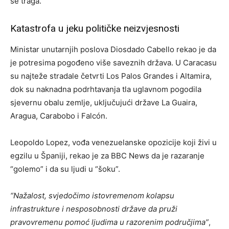
se traga.
Katastrofa u jeku političke neizvjesnosti
Ministar unutarnjih poslova Diosdado Cabello rekao je da
je potresima pogođeno više saveznih država. U Caracasu
su najteže stradale četvrti Los Palos Grandes i Altamira,
dok su naknadna podrhtavanja tla uglavnom pogodila
sjevernu obalu zemlje, uključujući države La Guaira,
Aragua, Carabobo i Falcón.
Leopoldo Lopez, vođa venezuelanske opozicije koji živi u
egzilu u Španiji, rekao je za BBC News da je razaranje
“golemo” i da su ljudi u “šoku”.
“Nažalost, svjedočimo istovremenom kolapsu
infrastrukture i nesposobnosti države da pruži
pravovremenu pomoć ljudima u razorenim područjima”
,