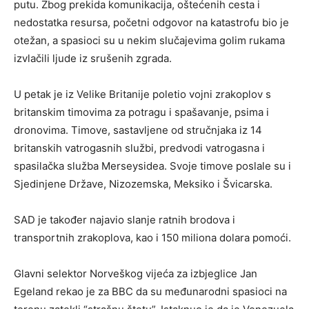
putu. Zbog prekida komunikacija, oštećenih cesta i
nedostatka resursa, početni odgovor na katastrofu bio je
otežan, a spasioci su u nekim slučajevima golim rukama
izvlačili ljude iz srušenih zgrada.
U petak je iz Velike Britanije poletio vojni zrakoplov s
britanskim timovima za potragu i spašavanje, psima i
dronovima. Timove, sastavljene od stručnjaka iz 14
britanskih vatrogasnih službi, predvodi vatrogasna i
spasilačka služba Merseysidea. Svoje timove poslale su i
Sjedinjene Države, Nizozemska, Meksiko i Švicarska.
SAD je također najavio slanje ratnih brodova i
transportnih zrakoplova, kao i 150 miliona dolara pomoći.
Glavni selektor Norveškog vijeća za izbjeglice Jan
Egeland rekao je za BBC da su međunarodni spasioci na