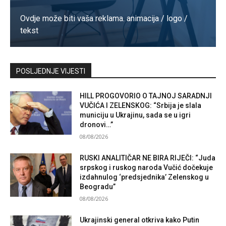
Ovdje može biti vaša reklama. animacija / logo /
tekst
Kontaktirajte nas
POSLJEDNJE VIJESTI
HILL PROGOVORIO O TAJNOJ SARADNJI
VUČIĆA I ZELENSKOG: “Srbija je slala
municiju u Ukrajinu, sada se u igri
dronovi…”
08/08/2026
RUSKI ANALITIČAR NE BIRA RIJEČI: “Juda
srpskog i ruskog naroda Vučić dočekuje
izdahnulog ‘predsjednika’ Zelenskog u
Beogradu”
08/08/2026
Ukrajinski general otkriva kako Putin