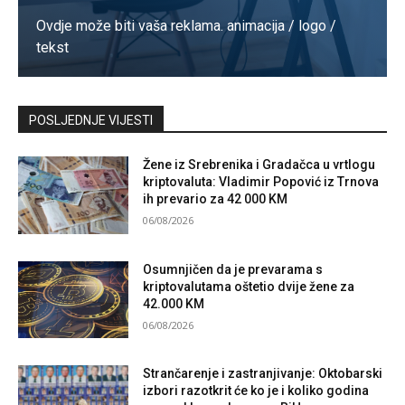
Ovdje može biti vaša reklama. animacija / logo /
tekst
Kontaktirajte nas
POSLJEDNJE VIJESTI
Žene iz Srebrenika i Gradačca u vrtlogu
kriptovaluta: Vladimir Popović iz Trnova
ih prevario za 42 000 KM
06/08/2026
Osumnjičen da je prevarama s
kriptovalutama oštetio dvije žene za
42.000 KM
06/08/2026
Strančarenje i zastranjivanje: Oktobarski
izbori razotkrit će ko je i koliko godina