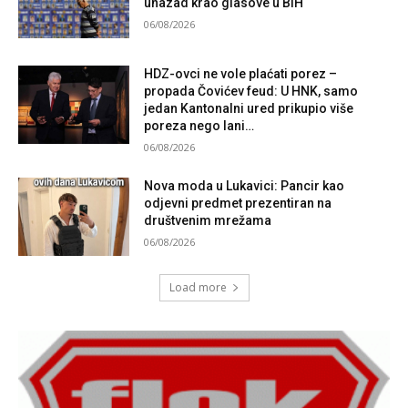
unazad krao glasove u BiH
06/08/2026
HDZ-ovci ne vole plaćati porez –
propada Čovićev feud: U HNK, samo
jedan Kantonalni ured prikupio više
poreza nego lani…
06/08/2026
Nova moda u Lukavici: Pancir kao
odjevni predmet prezentiran na
društvenim mrežama
06/08/2026
Load more