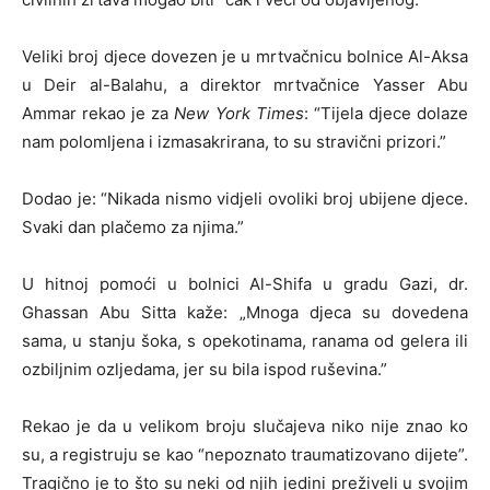
Veliki broj djece dovezen je u mrtvačnicu bolnice Al-Aksa
u Deir al-Balahu, a direktor mrtvačnice Yasser Abu
Ammar rekao je za
New York Times
: “Tijela djece dolaze
nam polomljena i izmasakrirana, to su stravični prizori.”
Dodao je: “Nikada nismo vidjeli ovoliki broj ubijene djece.
Svaki dan plačemo za njima.”
U hitnoj pomoći u bolnici Al-Shifa u gradu Gazi, dr.
Ghassan Abu Sitta kaže: „Mnoga djeca su dovedena
sama, u stanju šoka, s opekotinama, ranama od gelera ili
ozbiljnim ozljedama, jer su bila ispod ruševina.”
Rekao je da u velikom broju slučajeva niko nije znao ko
su, a registruju se kao “nepoznato traumatizovano dijete”.
Tragično je to što su neki od njih jedini preživeli u svojim