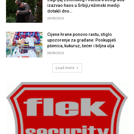
izazvao haos u Srbiji,režimski mediji
dotakli dno…
08/08/2026
Cijene hrane ponovo rastu, stiglo
upozorenje za građane: Poskupjeli
pšenica, kukuruz, šećer i biljna ulja
08/08/2026
Load more