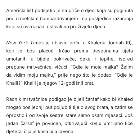
Američki list podsjetio je na priče o djeci koja su poginula
pod izraelskim bombardovanjem i na posljedice razaranja
koje su ovi napadi ostavili na preživjelu djecu.
New York Times
je objavio priču o Khaledu Joudah (9),
koji je bos plačući trčao prema desetinama tijela
umotanih u bijele pokrivače, deke i tepihe, ispred
prepune mrtvačnice, vičući: “Gdje je moja majka? Želim
da vidim moju majku,” prije nego što je dodao: “Gdje je
Khalil?” Khalil je njegov 12-godišnji brat.
Radnik mrtvačnice podigao je bijeli čaršaf kako bi Khaled
mogao posljednji put poljubiti tijelo svog brata, a zatim se
oprostio i od svoje sestre stare samo osam mjeseci. Još
jedan čaršaf je povučen, otkrivajući krvlju umrljano lice
djeteta, čija je kosa bila crvena.