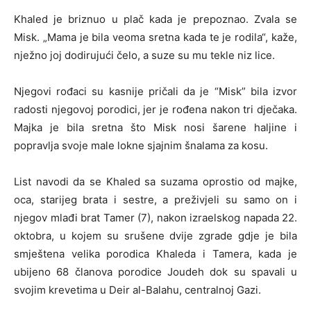
Khaled je briznuo u plač kada je prepoznao. Zvala se
Misk. „Mama je bila veoma sretna kada te je rodila“, kaže,
nježno joj dodirujući čelo, a suze su mu tekle niz lice.
Njegovi rođaci su kasnije pričali da je “Misk” bila izvor
radosti njegovoj porodici, jer je rođena nakon tri dječaka.
Majka je bila sretna što Misk nosi šarene haljine i
popravlja svoje male lokne sjajnim šnalama za kosu.
List navodi da se Khaled sa suzama oprostio od majke,
oca, starijeg brata i sestre, a preživjeli su samo on i
njegov mlađi brat Tamer (7), nakon izraelskog napada 22.
oktobra, u kojem su srušene dvije zgrade gdje je bila
smještena velika porodica Khaleda i Tamera, kada je
ubijeno 68 članova porodice Joudeh dok su spavali u
svojim krevetima u Deir al-Balahu, centralnoj Gazi.