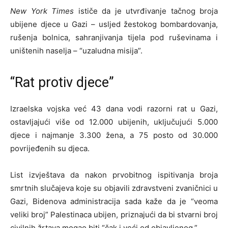
New York Times
ističe da je utvrđivanje tačnog broja
ubijene djece u Gazi – usljed žestokog bombardovanja,
rušenja bolnica, sahranjivanja tijela pod ruševinama i
uništenih naselja – “uzaludna misija”.
“Rat protiv djece”
Izraelska vojska već 43 dana vodi razorni rat u Gazi,
ostavljajući više od 12.000 ubijenih, uključujući 5.000
djece i najmanje 3.300 žena, a 75 posto od 30.000
povrijeđenih su djeca.
List izvještava da nakon prvobitnog ispitivanja broja
smrtnih slučajeva koje su objavili zdravstveni zvaničnici u
Gazi, Bidenova administracija sada kaže da je “veoma
veliki broj” Palestinaca ubijen, priznajući da bi stvarni broj
civilnih žrtava mogao biti “čak i veći od objavljenog.”