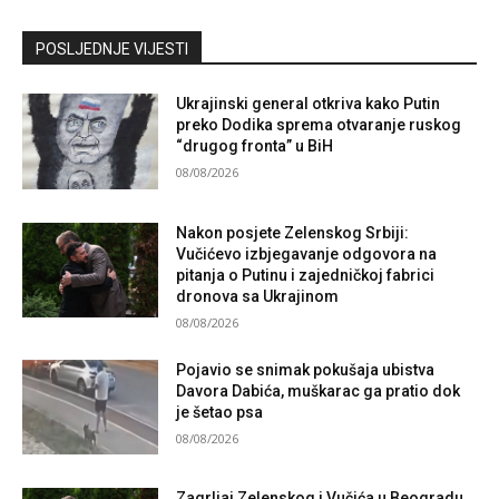
Kontaktirajte nas
POSLJEDNJE VIJESTI
Ukrajinski general otkriva kako Putin
preko Dodika sprema otvaranje ruskog
“drugog fronta” u BiH
08/08/2026
Nakon posjete Zelenskog Srbiji:
Vučićevo izbjegavanje odgovora na
pitanja o Putinu i zajedničkoj fabrici
dronova sa Ukrajinom
08/08/2026
Pojavio se snimak pokušaja ubistva
Davora Dabića, muškarac ga pratio dok
je šetao psa
08/08/2026
Zagrljaj Zelenskog i Vučića u Beogradu