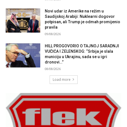
Novi udar iz Amerike na režim u
Saudijskoj Arabiji: Nuklearni dogovor
potpisan, ali Trump je odmah promijenio
pravila
09/08/2026
HILL PROGOVORIO O TAJNOJ SARADNJI
VUČIĆA I ZELENSKOG: “Srbija je slala
municiju u Ukrajinu, sada se u igri
dronovi…”
08/08/2026
Load more