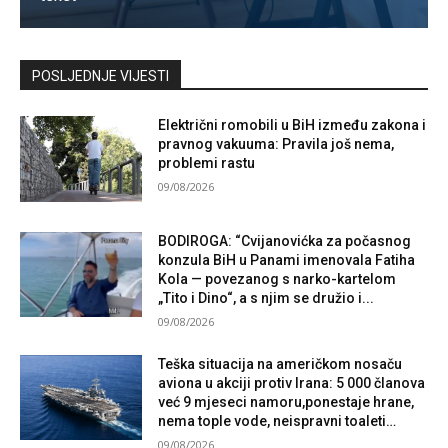
Kontaktirajte nas
POSLJEDNJE VIJESTI
Električni romobili u BiH između zakona i
pravnog vakuuma: Pravila još nema,
problemi rastu
09/08/2026
BODIROGA: “Cvijanovićka za počasnog
konzula BiH u Panami imenovala Fatiha
Kola — povezanog s narko-kartelom
„Tito i Dino“, a s njim se družio i...
09/08/2026
Teška situacija na američkom nosaču
aviona u akciji protiv Irana: 5 000 članova
već 9 mjeseci namoru,ponestaje hrane,
nema tople vode, neispravni toaleti…
09/08/2026