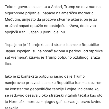
Tokom govora na samitu u Ankari, Trump se osvrnuo na
sigurnosne prijetnje i napade na američku mornaricu.
Međutim, umjesto da prozove stvarne aktere, on je za
oružani napad optužio nepostojeću državu, doslovno
spojivši Iran i Japan u jednu cjelinu.
“Ispaljeno je 11 projektila od strane Islamske Republike
Japan. Ispaljeni su na nosač aviona u periodu od otprilike
sat vremena”, izjavio je Trump potpuno ozbiljnog izraza
lica.
Iako je iz konteksta potpuno jasno da je Trump
namjeravao prozvati Islamsku Republiku Iran – s obzirom
na konstantne geopolitičke tenzije i vojne incidente koji
se redovno dešavaju oko strateški vitalnih tačaka kao što
je Hormuški moreuz – njegov gaf izazvao je pravu lavinu
reakcija.