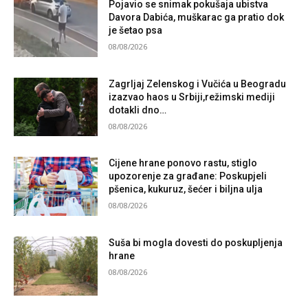
Pojavio se snimak pokušaja ubistva
Davora Dabića, muškarac ga pratio dok
je šetao psa
08/08/2026
Zagrljaj Zelenskog i Vučića u Beogradu
izazvao haos u Srbiji,režimski mediji
dotakli dno…
08/08/2026
Cijene hrane ponovo rastu, stiglo
upozorenje za građane: Poskupjeli
pšenica, kukuruz, šećer i biljna ulja
08/08/2026
Suša bi mogla dovesti do poskupljenja
hrane
08/08/2026