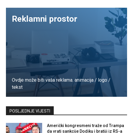
Reklamni prostor
Ovdje može biti vaša reklama. animacija / logo /
tekst
Kontaktirajte nas
POSLJEDNJE VIJESTI
Američki kongresmeni traže od Trampa
da vrati sankcije Dodiku i bratiji iz RS-a