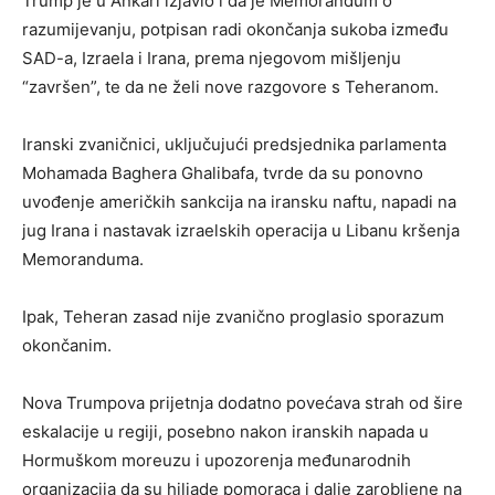
Trump je u Ankari izjavio i da je Memorandum o
razumijevanju, potpisan radi okončanja sukoba između
SAD-a, Izraela i Irana, prema njegovom mišljenju
“završen”, te da ne želi nove razgovore s Teheranom.
Iranski zvaničnici, uključujući predsjednika parlamenta
Mohamada Baghera Ghalibafa, tvrde da su ponovno
uvođenje američkih sankcija na iransku naftu, napadi na
jug Irana i nastavak izraelskih operacija u Libanu kršenja
Memoranduma.
Ipak, Teheran zasad nije zvanično proglasio sporazum
okončanim.
Nova Trumpova prijetnja dodatno povećava strah od šire
eskalacije u regiji, posebno nakon iranskih napada u
Hormuškom moreuzu i upozorenja međunarodnih
organizacija da su hiljade pomoraca i dalje zarobljene na