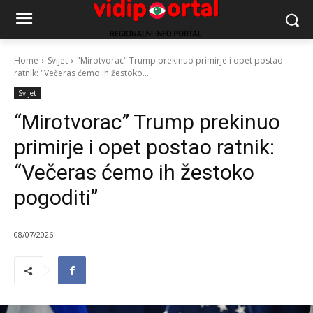
Home
Svijet
"Mirotvorac" Trump prekinuo primirje i opet postao
ratnik: "Večeras ćemo ih žestoko...
Svijet
“Mirotvorac” Trump prekinuo
primirje i opet postao ratnik:
“Večeras ćemo ih žestoko
pogoditi”
08/07/2026