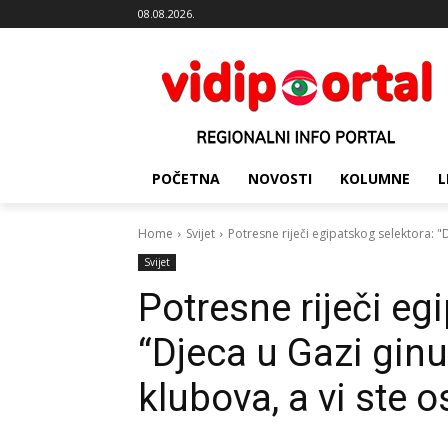
08.08.2026.
POČETNA
NOVOSTI
KOLUMNE
L
Home
Svijet
Potresne riječi egipatskog selektora: "
Svijet
Potresne riječi eg
“Djeca u Gazi gin
klubova, a vi ste o