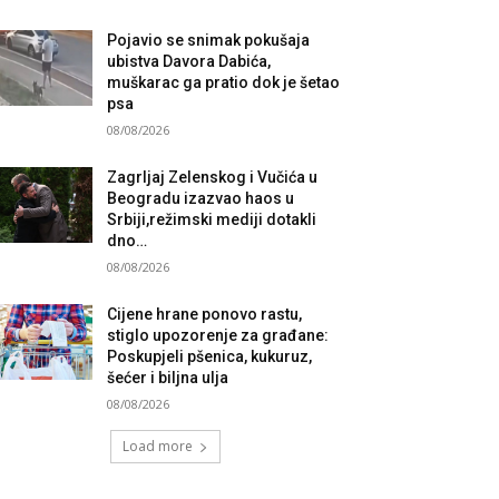
Pojavio se snimak pokušaja
ubistva Davora Dabića,
muškarac ga pratio dok je šetao
psa
08/08/2026
Zagrljaj Zelenskog i Vučića u
Beogradu izazvao haos u
Srbiji,režimski mediji dotakli
dno…
08/08/2026
Cijene hrane ponovo rastu,
stiglo upozorenje za građane:
Poskupjeli pšenica, kukuruz,
šećer i biljna ulja
08/08/2026
Load more