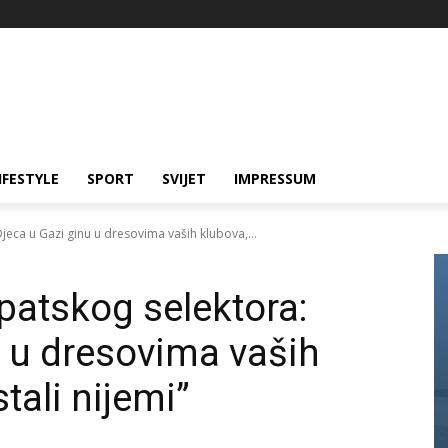
IFESTYLE
SPORT
SVIJET
IMPRESSUM
Djeca u Gazi ginu u dresovima vaših klubova,...
ipatskog selektora:
u u dresovima vaših
stali nijemi”