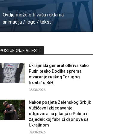
Ovdje može biti vaša reklama.
animacija / logo / tekst
Kontaktirajte nas
POSLJEDNJE VIJESTI
Ukrajinski general otkriva kako
Putin preko Dodika sprema
otvaranje ruskog “drugog
fronta” u BiH
08/08/2026
Nakon posjete Zelenskog Srbiji:
Vučićevo izbjegavanje
odgovora na pitanja o Putinu i
zajedničkoj fabrici dronova sa
Ukrajinom
08/08/2026