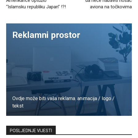
Amerikance optužio
da neće nabaviti nosač
“Islamsku republiku Japan” !?!
aviona na točkovima
Reklamni prostor
Ovdje može biti vaša reklama. animacija / logo /
tekst
Kontaktirajte nas
POSLJEDNJE VIJESTI