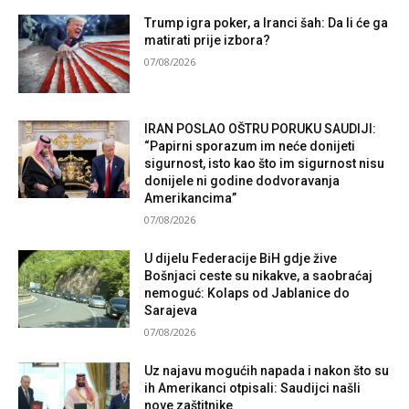
Trump igra poker, a Iranci šah: Da li će ga
matirati prije izbora?
07/08/2026
IRAN POSLAO OŠTRU PORUKU SAUDIJI:
“Papirni sporazum im neće donijeti
sigurnost, isto kao što im sigurnost nisu
donijele ni godine dodvoravanja
Amerikancima”
07/08/2026
U dijelu Federacije BiH gdje žive
Bošnjaci ceste su nikakve, a saobraćaj
nemoguć: Kolaps od Jablanice do
Sarajeva
07/08/2026
Uz najavu mogućih napada i nakon što su
ih Amerikanci otpisali: Saudijci našli
nove zaštitnike