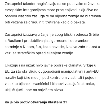
Zastupnici također naglašavaju da se put svake države ka
evropskim integracijama mora procjenjivati isključivo na
osnovu vlastitih zasluga te da nijedna zemlja ne bi trebala
biti vezana za drugu niti tretirana kao dio paketa.
Zastupnici izražavaju žaljenje zbog bliskih odnosa Srbije
s Rusijom i produbljivanja sigurnosne i odbrambene
saradnje s Kinom, što, kako navode, izaziva zabrinutost u
vezi sa strateškim opredjeljenjem zemlje.
Ukazuju i na nizak nivo javne podrške članstvu Srbije u
EU, za što okrivljuju dugogodišnji manipulativni i anti-EU
narativ koji šire mediji pod kontrolom vlasti, ali i pojedini
visoki srbijanski zvaničnici i članovi vladajuće stranke,
uključujući i one na najvišem nivou.
Ko je bio protiv otvaranja Klastera 3?