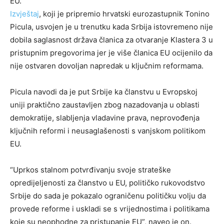
EU.
Izvještaj
, koji je pripremio hrvatski eurozastupnik Tonino
Picula, usvojen je u trenutku kada Srbija istovremeno nije
dobila saglasnost država članica za otvaranje Klastera 3 u
pristupnim pregovorima jer je više članica EU ocijenilo da
nije ostvaren dovoljan napredak u ključnim reformama.
Picula navodi da je put Srbije ka članstvu u Evropskoj
uniji praktično zaustavljen zbog nazadovanja u oblasti
demokratije, slabljenja vladavine prava, neprovođenja
ključnih reformi i neusaglašenosti s vanjskom politikom
EU.
“Uprkos stalnom potvrđivanju svoje strateške
opredijeljenosti za članstvo u EU, političko rukovodstvo
Srbije do sada je pokazalo ograničenu političku volju da
provede reforme i uskladi se s vrijednostima i politikama
koje su neophodne za pristupanje EU”, naveo je on.