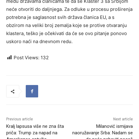
među državama članicama te da se Klaster 3 sa Srbijom
neće otvoriti do daljnjega. Za odluke u procesu proširenja
potrebna je saglasnost svih država članica EU, a s
obzirom na veliki broj zemalja koje se protive otvaranju
klastera, teško je očekivati da će se ovo pitanje ponovo
uskoro naći na dnevnom redu.
Post Views:
132
Previous article
Next article
Kralj lapsusa više ne zna šta
Milanović ismijava
priča: Trump za napad na
naoružavanje Srba: Nadam se