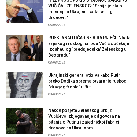
VUČIĆA I ZELENSKOG: “Srbija je slala
municiju u Ukrajinu, sada se u igri
dronovi…”
08/08/2026
RUSKI ANALITIČAR NE BIRA RIJEČI: “Juda
srpskog i ruskog naroda Vučić dočekuje
izdahnulog ‘predsjednika’ Zelenskog u
Beogradu”
08/08/2026
Ukrajinski general otkriva kako Putin
preko Dodika sprema otvaranje ruskog
“drugog fronta” u BiH
08/08/2026
Nakon posjete Zelenskog Srbiji:
Vučićevo izbjegavanje odgovora na
pitanja o Putinu i zajedničkoj fabrici
dronova sa Ukrajinom
08/08/2026