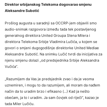
Direktor srbijanskog Telekoma dogovarao smjenu
Aleksandre Subotić
Prošlog augusta u saradnji sa OCCRP-jem objavili smo
audio-snimak razgovora između tada tek postavljenog
generalnog direktora United Groupa Stena Milera i
direktora Telekoma Srbije Vladimira Lučića, u kojem se
govori o smjeni dugogodišnje direktorke United Mediae
Aleksandre Subotić. Na snimku Lučić tvrdi da inicijativa za
njenu smjenu dolazi „od predsjednika Srbije Aleksandra
Vučića”.
„Razumijem da Vas je predsjednik zvao i da je veoma
uznemiren, i mogu to da razumijem, ali moram da nađem
način da to uradim brzo i efikasno (…) Kad ja nešto
obećam, ja to i uradim. Ja sam čovjek od riječi”, kazao je
tada Miler Lučiću.