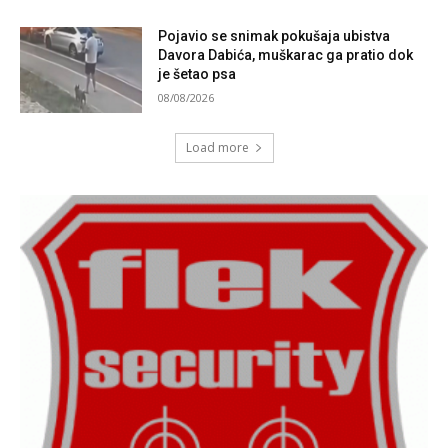
Pojavio se snimak pokušaja ubistva
Davora Dabića, muškarac ga pratio dok
je šetao psa
08/08/2026
Load more