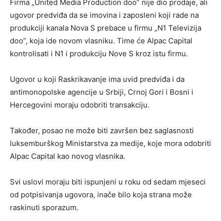
Firma „United Media Production doo” nije dio prodaje, ali
ugovor predviđa da se imovina i zaposleni koji rade na
produkciji kanala Nova S prebace u firmu „N1 Televizija
doo”, koja ide novom vlasniku. Time će Alpac Capital
kontrolisati i N1 i produkciju Nove S kroz istu firmu.
Ugovor u koji Raskrikavanje ima uvid predviđa i da
antimonopolske agencije u Srbiji, Crnoj Gori i Bosni i
Hercegovini moraju odobriti transakciju.
Također, posao ne može biti završen bez saglasnosti
luksemburškog Ministarstva za medije, koje mora odobriti
Alpac Capital kao novog vlasnika.
Svi uslovi moraju biti ispunjeni u roku od sedam mjeseci
od potpisivanja ugovora, inače bilo koja strana može
raskinuti sporazum.