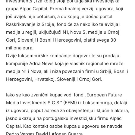
Investments”, iza kojeg stoji portugalska investicijska
grupa Alpac Capital. Prema finalnoj verziji ugovora, koji
još uvijek nije potpisan, a do kojeg je došao portal
Raskrikavanje iz Srbije, fond će za nekoliko televizija i
medija u regiji, uključujući N1, Novu S, medije u Crnoj
Gori, Sloveniji i Bosni i Hercegovini, platiti svega 30
miliona eura.
Dvije luksemburške kompanije dogovorile su prodaju
kompanije Adria News koja je vlasnik regionalne mreže
medija N1 i Nova, ali i niza povezanih firmi u Srbiji, Bosni i
Hercegovini, Hrvatskoj, Sloveniji i Crnoj Gori.
Iako se kao zvanični kupac vodi fond „European Future
Media Investments S.C.S.” (EFMI) iz Luksemburga, detalji
iz ugovora, poput adresa za obavještenja i ključnih aktera,
jasno ukazuju na portugalsku investicijsku firmu Alpac
Capital. Kao kontakt osobe kupca u ugovoru se navode
Pedro Vargas David i Afonso Guerra.