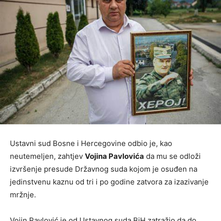
Ustavni sud Bosne i Hercegovine odbio je, kao
neutemeljen, zahtjev
Vojina Pavlovića
da mu se odloži
izvršenje presude Državnog suda kojom je osuđen na
jedinstvenu kaznu od tri i po godine zatvora za izazivanje
mržnje.
Vojin Pavlović je od Ustavnog suda BiH zatražio da do