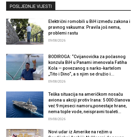
Kontaktirajte nas
POSLJEDNJE VIJESTI
Električni romobili u BiH između zakona i
pravnog vakuuma: Pravila još nema,
problemi rastu
09/08/2026
BODIROGA: “Cvijanovićka za počasnog
konzula BiH u Panami imenovala Fatiha
Kola — povezanog s narko-kartelom
„Tito i Dino“, a s njim se družio i...
09/08/2026
Teška situacija na američkom nosaču
aviona u akciji protiv Irana: 5 000 članova
već 9 mjeseci namoru,ponestaje hrane,
nema tople vode, neispravni toaleti…
09/08/2026
Novi udar iz Amerike na režim u