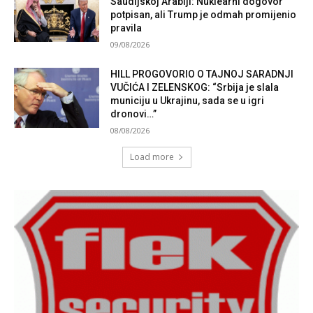
Saudijskoj Arabiji: Nuklearni dogovor
potpisan, ali Trump je odmah promijenio
pravila
09/08/2026
HILL PROGOVORIO O TAJNOJ SARADNJI
VUČIĆA I ZELENSKOG: “Srbija je slala
municiju u Ukrajinu, sada se u igri
dronovi…”
08/08/2026
Load more