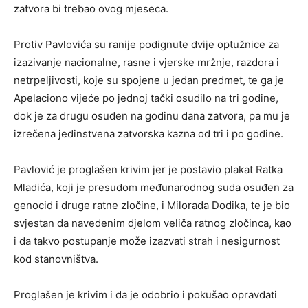
zatvora bi trebao ovog mjeseca.
Protiv Pavlovića su ranije podignute dvije optužnice za
izazivanje nacionalne, rasne i vjerske mržnje, razdora i
netrpeljivosti, koje su spojene u jedan predmet, te ga je
Apelaciono vijeće po jednoj tački osudilo na tri godine,
dok je za drugu osuđen na godinu dana zatvora, pa mu je
izrečena jedinstvena zatvorska kazna od tri i po godine.
Pavlović je proglašen krivim jer je postavio plakat Ratka
Mladića, koji je presudom međunarodnog suda osuđen za
genocid i druge ratne zločine, i Milorada Dodika, te je bio
svjestan da navedenim djelom veliča ratnog zločinca, kao
i da takvo postupanje može izazvati strah i nesigurnost
kod stanovništva.
Proglašen je krivim i da je odobrio i pokušao opravdati