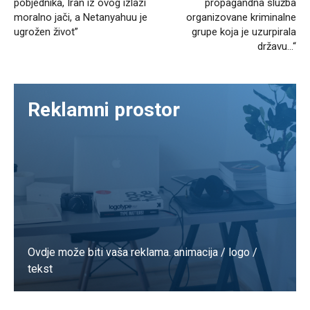
pobjednika, Iran iz ovog izlazi
propagandna služba
moralno jači, a Netanyahuu je
organizovane kriminalne
ugrožen život”
grupe koja je uzurpirala
državu…“
Reklamni prostor
Ovdje može biti vaša reklama. animacija / logo /
tekst