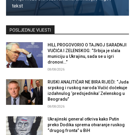
tekst
Kontaktirajte nas
POSLJEDNJE VIJESTI
HILL PROGOVORIO O TAJNOJ SARADNJI
VUČIĆA I ZELENSKOG: “Srbija je slala
municiju u Ukrajinu, sada se u igri
dronovi…”
08/08/2026
RUSKI ANALITIČAR NE BIRA RIJEČI: “Juda
srpskog i ruskog naroda Vučić dočekuje
izdahnulog ‘predsjednika’ Zelenskog u
Beogradu”
08/08/2026
Ukrajinski general otkriva kako Putin
preko Dodika sprema otvaranje ruskog
“drugog fronta” u BiH