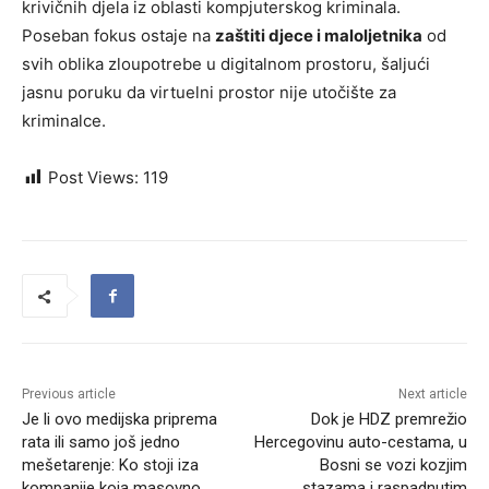
krivičnih djela iz oblasti kompjuterskog kriminala.
Poseban fokus ostaje na
zaštiti djece i maloljetnika
od
svih oblika zloupotrebe u digitalnom prostoru, šaljući
jasnu poruku da virtuelni prostor nije utočište za
kriminalce.
Post Views:
119
Previous article
Next article
Je li ovo medijska priprema
Dok je HDZ premrežio
rata ili samo još jedno
Hercegovinu auto-cestama, u
mešetarenje: Ko stoji iza
Bosni se vozi kozjim
kompanije koja masovno
stazama i raspadnutim