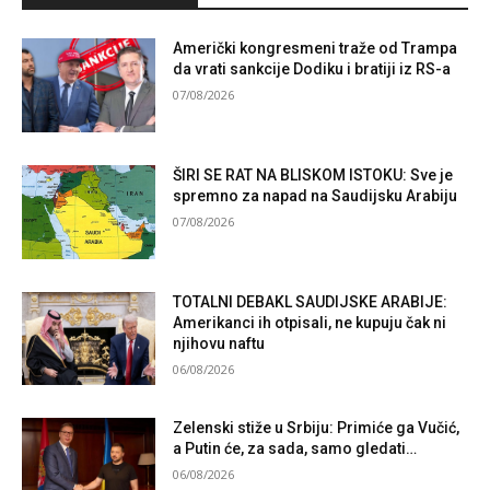
Američki kongresmeni traže od Trampa
da vrati sankcije Dodiku i bratiji iz RS-a
07/08/2026
ŠIRI SE RAT NA BLISKOM ISTOKU: Sve je
spremno za napad na Saudijsku Arabiju
07/08/2026
TOTALNI DEBAKL SAUDIJSKE ARABIJE:
Amerikanci ih otpisali, ne kupuju čak ni
njihovu naftu
06/08/2026
Zelenski stiže u Srbiju: Primiće ga Vučić,
a Putin će, za sada, samo gledati…
06/08/2026