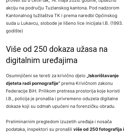
proveli su u četvrtak, 14. maja 2026. godine, opsežnu
akciju na području Tuzlanskog kantona. Pod nadzorom
Kantonalnog tužilaštva TK i prema naredbi Općinskog
suda u Lukavcu, slobode je lišeno lice inicijala I.B. (1993.
godište)
Više od 250 dokaza užasa na
digitalnim uređajima
Osumnjičeni se tereti za krivično djelo
„Iskorištavanje
djeteta radi pornografije“
prema Krivičnom zakonu
Federacije BiH. Prilikom pretresa prostorija koje koristi
I.B., policija je pronašla i privremeno oduzela digitalne
dokaze koji su odmah upućeni na forenzičku obradu.
Preliminarnim pregledom izuzetih uređaja i nosača
podataka, inspektori su pronašli
više od 250 fotografija i