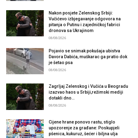
Nakon posjete Zelenskog Srbiji:
Vučićevo izbjegavanje odgovora na
pitanja o Putinu i zajedničkoj fabrici
dronova sa Ukrajinom
08/08/2026
Pojavio se snimak pokušaja ubistva
Davora Dabića, muškarac ga pratio dok
je šetao psa
08/08/2026
Zagrljaj Zelenskog i Vučića u Beogradu
izazvao haos u Srbiji,režimski mediji
dotakli dno…
08/08/2026
Cijene hrane ponovo rastu, stiglo
upozorenje za građane: Poskupjeli
pšenica, kukuruz, šećer i biljna ulja