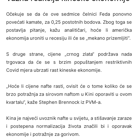
Očekuje se da će ove sedmice čelnici Feda ponovno
povećati kamate, za 0,25 postotnih bodova. Zbog toga se
postavlja pitanje, kažu analitičari, hoće li američka
ekonomija uroniti u recesiju ili će se „mekano prizemljiti“.
S druge strane, cijene „crnog zlata“ podržava nada
trgovaca da će se s brzim popuštanjem restriktivnih
Covid mjera ubrzati rast kineske ekonomije.
„Hoće li cijene nafte rasti, ovisit će o tome koliko će se
brzo potražnja za sirovom naftom u Kini oporaviti u ovom
kvartalu“, kaže Stephen Brennock iz PVM-a.
Kina je najveći uvoznik nafte u svijetu, a stišavanje zaraze
i postepena normalizacija života značili bi i oporavak
ekonomije i potražnje za gorivom.