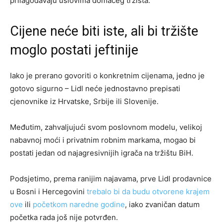
prilagođavaju uslovima domaćeg tržišta.
Cijene neće biti iste, ali bi tržište
moglo postati jeftinije
Iako je prerano govoriti o konkretnim cijenama, jedno je
gotovo sigurno – Lidl neće jednostavno prepisati
cjenovnike iz Hrvatske, Srbije ili Slovenije.
Međutim, zahvaljujući svom poslovnom modelu, velikoj
nabavnoj moći i privatnim robnim markama, mogao bi
postati jedan od najagresivnijih igrača na tržištu BiH.
Podsjetimo, prema ranijim najavama, prve Lidl prodavnice
u Bosni i Hercegovini
trebalo bi da budu otvorene krajem
ove
ili
početkom naredne godine
, iako zvaničan datum
početka rada još nije potvrđen.