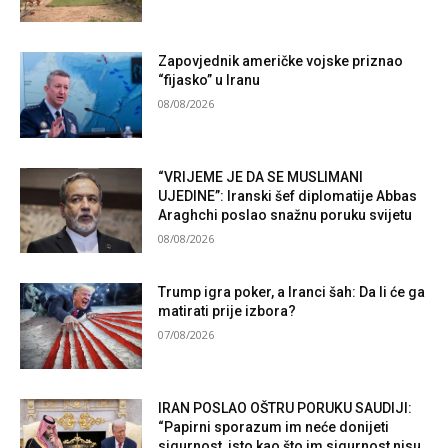
Zapovjednik američke vojske priznao
“fijasko” u Iranu
08/08/2026
“VRIJEME JE DA SE MUSLIMANI
UJEDINE”: Iranski šef diplomatije Abbas
Araghchi poslao snažnu poruku svijetu
08/08/2026
Trump igra poker, a Iranci šah: Da li će ga
matirati prije izbora?
07/08/2026
IRAN POSLAO OŠTRU PORUKU SAUDIJI:
“Papirni sporazum im neće donijeti
sigurnost, isto kao što im sigurnost nisu