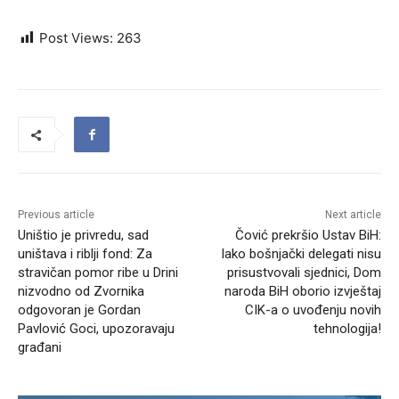
Post Views:
263
Previous article
Next article
Uništio je privredu, sad
Čović prekršio Ustav BiH:
uništava i riblji fond: Za
Iako bošnjački delegati nisu
stravičan pomor ribe u Drini
prisustvovali sjednici, Dom
nizvodno od Zvornika
naroda BiH oborio izvještaj
odgovoran je Gordan
CIK-a o uvođenju novih
Pavlović Goci, upozoravaju
tehnologija!
građani