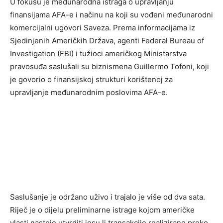
U fokusu je međunarodna istraga o upravljanju
finansijama AFA-e i načinu na koji su vođeni međunarodni
komercijalni ugovori Saveza. Prema informacijama iz
Sjedinjenih Američkih Država, agenti Federal Bureau of
Investigation (FBI) i tužioci američkog Ministarstva
pravosuđa saslušali su biznismena Guillermo Tofoni, koji
je govorio o finansijskoj strukturi korištenoj za
upravljanje međunarodnim poslovima AFA-e.
Saslušanje je održano uživo i trajalo je više od dva sata.
Riječ je o dijelu preliminarne istrage kojom američke
vlasti nastoje utvrditi jesu li transakcije realizirane preko