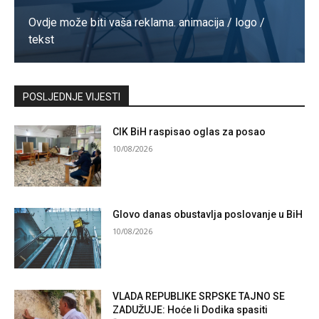
Ovdje može biti vaša reklama. animacija / logo /
tekst
Kontaktirajte nas
POSLJEDNJE VIJESTI
CIK BiH raspisao oglas za posao
10/08/2026
Glovo danas obustavlja poslovanje u BiH
10/08/2026
VLADA REPUBLIKE SRPSKE TAJNO SE
ZADUŽUJE: Hoće li Dodika spasiti