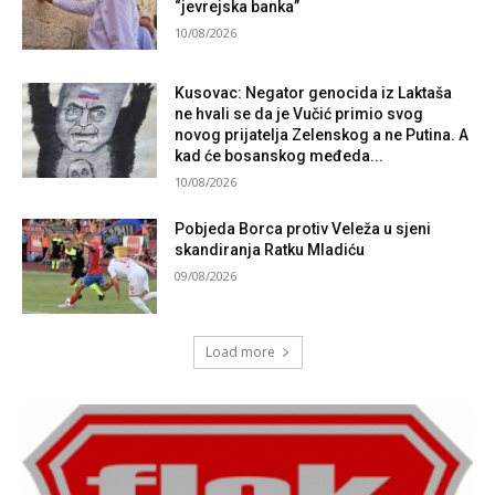
“jevrejska banka”
10/08/2026
Kusovac: Negator genocida iz Laktaša
ne hvali se da je Vučić primio svog
novog prijatelja Zelenskog a ne Putina. A
kad će bosanskog međeda...
10/08/2026
Pobjeda Borca protiv Veleža u sjeni
skandiranja Ratku Mladiću
09/08/2026
Load more