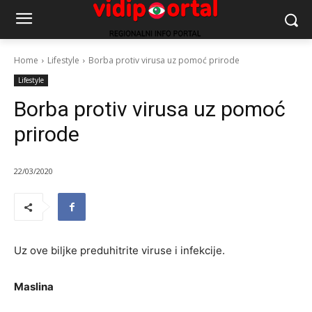
Home
Lifestyle
Borba protiv virusa uz pomoć prirode
Lifestyle
Borba protiv virusa uz pomoć
prirode
22/03/2020
Uz ove biljke preduhitrite viruse i infekcije.
Maslina