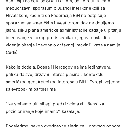
opoziciju na čelu sa SDA i DF-om, da ne ratifikujemo
međudržavni sporazum o Južnoj interkonekciji sa
Hrvatskom, kao niti da Federacija BiH ne potpisuje
sporazum sa američkim investitorom dok ne dobijemo
jasnu sliku plana američke administracije kada je u pitanju
imenovanje visokog predstavnika, njegovih ovlasti te
viđenja pitanja i zakona o državnoj imovini”, kazala nam je
Ćudić.
Kako je dodala, Bosna i Hercegovina ima jedinstvenu
priliku da svoj državni interes plasira u kontekstu
američkog geostrateškog interesa u BiH i Evropi, zajedno
sa evropskim partnerima.
“Ne smijemo biti slijepi pred rizicima ali i šansi za
pozicioniranje koje imamo”, kazala je.
Podsjetimo, nakon dvodnevne sjednice Upravnog odbora