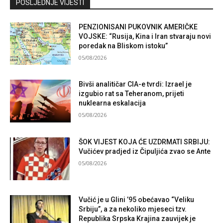
POSLJEDNJE VIJESTI
PENZIONISANI PUKOVNIK AMERIČKE
VOJSKE: “Rusija, Kina i Iran stvaraju novi
poredak na Bliskom istoku”
05/08/2026
Bivši analitičar CIA-e tvrdi: Izrael je
izgubio rat sa Teheranom, prijeti
nuklearna eskalacija
05/08/2026
ŠOK VIJEST KOJA ĆE UZDRMATI SRBIJU:
Vučićev pradjed iz Čipuljića zvao se Ante
05/08/2026
Vučić je u Glini ’95 obećavao “Veliku
Srbiju”, a za nekoliko mjeseci tzv.
Republika Srpska Krajina zauvijek je