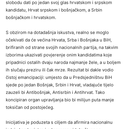
slobodu dati po jedan svoj glas hrvatskom i srpskom
kandidatu, Hrvat srpskom i bošnjačkom, a Srbin
bošnjačkom i hrvatskom.
S obzirom na dotadašnja iskustva, realno se moglo
očekivati da će većina Hrvata, Srba i Bošnjaka u BiH,
brifiranih od strane svojih nacionalnih partija, na takvim
izborima ukazivati povjerenje onim kandidatima koje
pripadnici ostalih dvaju naroda najmanje žele, a u boljem
ih slučaju preziru ili čak mrze. Rezultat bi dakle vodio
čistoj emancipaciji: umjesto da u Predsjedništvu BiH
sjede po jedan Bošnjak, Srbin i Hrvat, vladajuće tijelo
zauzeli bi Antibošnjak, Antisrbin i Antihrvat. Tako
koncipiran organ upravljanja bio bi milijun puta manje
toksičan od postojećeg.
Inicijativa je poduzeta s ciljem da afirmira nacionalnu