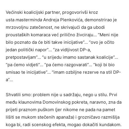
Većinski koalicijski partner, progovorivši kroz
usta
masterminda
Andreja Plenkovića
, demonstrirao je
mrzovoljnu zatečenost, ne skrivajući da ga ubodi
proustaških komaraca već prilično živciraju… “Meni nije
bilo poznato da će biti takve inicijative”… “ovo je očito
jedan politički napor”… “za vidljivost DP-a,
pretpostavljam”… “u srijedu imamo sastanak koalicije”…
“pa ćemo vidjeti”… “pa ćemo razgovarati”… “koji bi bio
smisao te inicijative”… “imam ozbiljne rezerve na stil DP-
a”…
Shvatili smo: problem nije u sadržaju, nego u stilu. Prvi
među klaunovima Domovinskog pokreta, naravno, zna da
prijeti praznom puškom (jer nikome ne pada na pamet
lišiti se mukom stečenih apanaža) i grozničavo razmišlja
koga bi, radi scenskog efekta, mogao dokačiti kundakom.