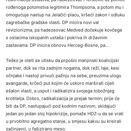
rođenoga potomstva legitimira
Thompsona
, a potom mu i
omogućuje nastup na Jelačić-placu, kršeći zakon i odluku
zagrebačke gradske vlasti. DP inicira novi val
revizionizma, pa hadezeovac
Medved
dočekuje kovčege
s ostacima iskopanih ustaša i pokriva ih državnim
zastavama. DP inicira obnovu Herceg-Bosne, pa…
Teško je oteti se utisku da prpošni manjinski koalicijski
partner, dok se rita zadnjim nogama, dok reži, laje, kesi
očnjake i nastoji privući pažnju na sebe, preuzima ulogu
avangarde, krčeći put kojim će uskoro marširati cijeli
ešalon vlasti, a usput i radikalizira svojega tobožnjeg
krotitelja. Dobro, radikalizacija je prejak termin; prije će
biti da DP, nastupajući pod kodnim nazivom, skidajući
jedan po jedan sloj hipokrizije, pomaže HDZ-u da se vrati
u prvobitno agregatno stanje, u smjesu kakvu su kreirali
začinjavci, u fašizirano meso.