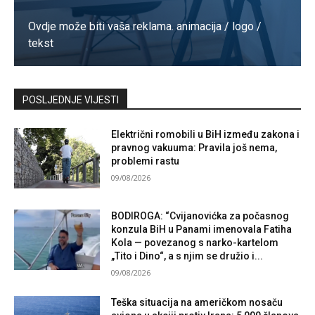
Ovdje može biti vaša reklama. animacija / logo /
tekst
Kontaktirajte nas
POSLJEDNJE VIJESTI
Električni romobili u BiH između zakona i
pravnog vakuuma: Pravila još nema,
problemi rastu
09/08/2026
BODIROGA: “Cvijanovićka za počasnog
konzula BiH u Panami imenovala Fatiha
Kola — povezanog s narko-kartelom
„Tito i Dino“, a s njim se družio i...
09/08/2026
Teška situacija na američkom nosaču