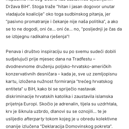
Država BiH”. Stoga traže “hitan i jasan dogovor unutar
vladajuće koalicije” oko toga sudbinskog pitanja, jer
“pasivno promatranje i čekanje nije naša politika”, a ako
se to ne dogodi, oni će… oni će… no, “posljednji je čas da
se izbjegnu radikalna rješenja”!
Penava i društvo inspiraciju su po svemu sudeći dobili
sudjelujući prije mjesec dana na Tradfestu –
dvodnevnome druženju poljsko-hrvatsko-američkih
konzervativnih desničara – kada je, sve uz zemljopisnu
kartu, izložena nužnost formiranja “trećeg hrvatskog
entiteta” u BiH, kako bi se spriječio nastavak
diskriminacije hrvatskih katolika i zaustavila islamska
prijetnja Europi. Skočio je adrenalin, tijela su uzdrhtala,
krv je šiknula uzbrdo, dlanovi su se oznojili… te je
uslijedio
afterparty
tokom kojeg je u obredu kolektivne
onanije izlučena “Deklaracija Domovinskog pokreta”.