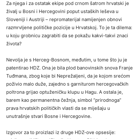
Za njega i za ostatak ekipe pod crnom šatrom hrvatski je
živalj u Bosni i Hercegovini poput ustaških leševa u
Sloveniji i Austriji – repromaterijal namijenjen obnovi
razmrvljene političke pozicije u Hrvatskoj. To je ta dilema:
u koju grobnicu zagrabiti da se pokažu kakvi-takvi znaci
života?
Nevolja je s Herceg-Bosnom, međutim, u tome što ju je
patentirao HDZ. Ona je bila plod banovinskih snova
Franje
Tuđmana
, zbog koje bi Neprežaljeni, da je kojom srećom
poživio malo duže, zajedno s garniturom hercegovačkih
poltrona grijao optuženičku klupu u Hagu. A ostala je,
barem kao permanentna čežnja, simbol “prirodnoga”
prava hrvatskih političkih vlasti da se miješaju u
unutrašnje stvari Bosne i Hercegovine.
Izgovor za to proizlazi iz druge HDZ-ove opsesije: