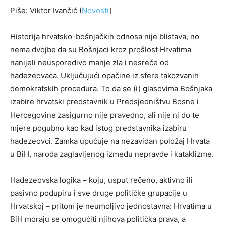
Piše: Viktor Ivančić (
Novosti
)
Historija hrvatsko-bošnjačkih odnosa nije blistava, no
nema dvojbe da su Bošnjaci kroz prošlost Hrvatima
nanijeli neusporedivo manje zla i nesreće od
hadezeovaca. Uključujući opačine iz sfere takozvanih
demokratskih procedura. To da se (i) glasovima Bošnjaka
izabire hrvatski predstavnik u Predsjedništvu Bosne i
Hercegovine zasigurno nije pravedno, ali nije ni do te
mjere pogubno kao kad istog predstavnika izabiru
hadezeovci. Zamka upućuje na nezavidan položaj Hrvata
u BiH, naroda zaglavljenog između nepravde i kataklizme.
Hadezeovska logika – koju, usput rečeno, aktivno ili
pasivno podupiru i sve druge političke grupacije u
Hrvatskoj – pritom je neumoljivo jednostavna: Hrvatima u
BiH moraju se omogućiti njihova politička prava, a