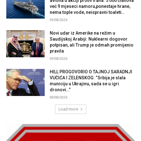
aviona u akciji protiv Irana: 5 000 članova
već 9 mjeseci namoru,ponestaje hrane,
nema tople vode, neispravni toaleti…
09/08/2026
Novi udar iz Amerike na režim u
Saudijskoj Arabiji: Nuklearni dogovor
potpisan, ali Trump je odmah promijenio
pravila
09/08/2026
HILL PROGOVORIO O TAJNOJ SARADNJI
VUČIĆA I ZELENSKOG: “Srbija je slala
municiju u Ukrajinu, sada se u igri
dronovi…”
08/08/2026
Load more