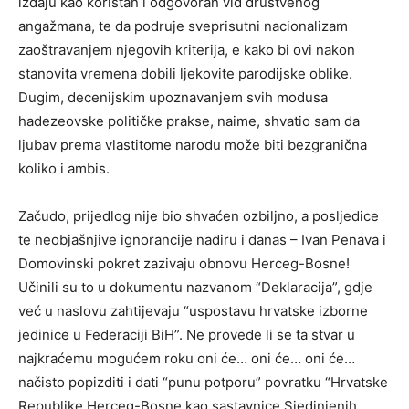
izdaju kao koristan i odgovoran vid društvenog
angažmana, te da podruje sveprisutni nacionalizam
zaoštravanjem njegovih kriterija, e kako bi ovi nakon
stanovita vremena dobili ljekovite parodijske oblike.
Dugim, decenijskim upoznavanjem svih modusa
hadezeovske političke prakse, naime, shvatio sam da
ljubav prema vlastitome narodu može biti bezgranična
koliko i ambis.
Začudo, prijedlog nije bio shvaćen ozbiljno, a posljedice
te neobjašnjive ignorancije nadiru i danas –
Ivan Penava
i
Domovinski pokret zazivaju obnovu Herceg-Bosne!
Učinili su to u dokumentu nazvanom “Deklaracija”, gdje
već u naslovu zahtijevaju “uspostavu hrvatske izborne
jedinice u Federaciji BiH”. Ne provede li se ta stvar u
najkraćemu mogućem roku oni će… oni će… oni će…
načisto popizditi i dati “punu potporu” povratku “Hrvatske
Republike Herceg-Bosne kao sastavnice Sjedinjenih