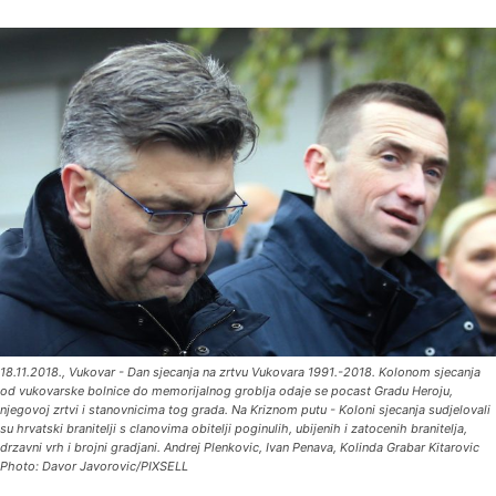
18.11.2018., Vukovar - Dan sjecanja na zrtvu Vukovara 1991.-2018. Kolonom sjecanja
od vukovarske bolnice do memorijalnog groblja odaje se pocast Gradu Heroju,
njegovoj zrtvi i stanovnicima tog grada. Na Kriznom putu - Koloni sjecanja sudjelovali
su hrvatski branitelji s clanovima obitelji poginulih, ubijenih i zatocenih branitelja,
drzavni vrh i brojni gradjani. Andrej Plenkovic, Ivan Penava, Kolinda Grabar Kitarovic
Photo: Davor Javorovic/PIXSELL