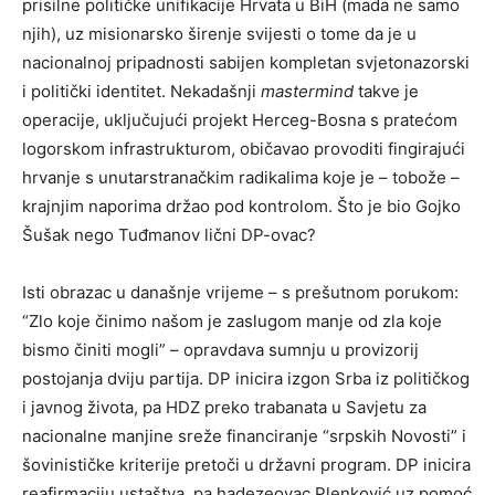
prisilne političke unifikacije Hrvata u BiH (mada ne samo
njih), uz misionarsko širenje svijesti o tome da je u
nacionalnoj pripadnosti sabijen kompletan svjetonazorski
i politički identitet. Nekadašnji
mastermind
takve je
operacije, uključujući projekt Herceg-Bosna s pratećom
logorskom infrastrukturom, običavao provoditi fingirajući
hrvanje s unutarstranačkim radikalima koje je – tobože –
krajnjim naporima držao pod kontrolom. Što je bio
Gojko
Šušak
nego Tuđmanov lični DP-ovac?
Isti obrazac u današnje vrijeme – s prešutnom porukom:
“Zlo koje činimo našom je zaslugom manje od zla koje
bismo činiti mogli” – opravdava sumnju u provizorij
postojanja dviju partija. DP inicira izgon Srba iz političkog
i javnog života, pa HDZ preko trabanata u Savjetu za
nacionalne manjine sreže financiranje “srpskih Novosti” i
šovinističke kriterije pretoči u državni program. DP inicira
reafirmaciju ustaštva, pa hadezeovac Plenković uz pomoć