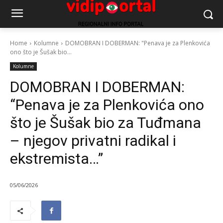
Home
Kolumne
DOMOBRAN I DOBERMAN: "Penava je za Plenkovića
ono što je Šušak bio...
Kolumne
DOMOBRAN I DOBERMAN:
“Penava je za Plenkovića ono
što je Šušak bio za Tuđmana
– njegov privatni radikal i
ekstremista…”
05/06/2026