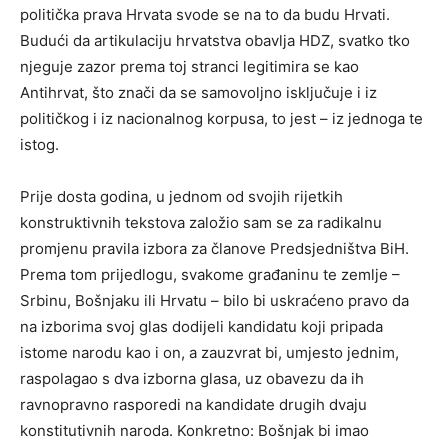
politička prava Hrvata svode se na to da budu Hrvati.
Budući da artikulaciju hrvatstva obavlja HDZ, svatko tko
njeguje zazor prema toj stranci legitimira se kao
Antihrvat, što znači da se samovoljno isključuje i iz
političkog i iz nacionalnog korpusa, to jest – iz jednoga te
istog.
Prije dosta godina, u jednom od svojih rijetkih
konstruktivnih tekstova založio sam se za radikalnu
promjenu pravila izbora za članove Predsjedništva BiH.
Prema tom prijedlogu, svakome građaninu te zemlje –
Srbinu, Bošnjaku ili Hrvatu – bilo bi uskraćeno pravo da
na izborima svoj glas dodijeli kandidatu koji pripada
istome narodu kao i on, a zauzvrat bi, umjesto jednim,
raspolagao s dva izborna glasa, uz obavezu da ih
ravnopravno rasporedi na kandidate drugih dvaju
konstitutivnih naroda. Konkretno: Bošnjak bi imao