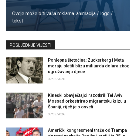
Ovdje može biti vaša reklama. animacija / logo /
tekst
Kontaktirajte nas
POSLJEDNJE VIJESTI
Pohlepna štetočina: Zuckerberg i Meta
moraju platiti blizu milijardu dolara zbog
ugrožavanja djece
07/08/2026
Kineski obavještajci razotkrili Tel Aviv:
Mossad orkestrirao migrantsku krizu u
Španiji, riječ je o osveti
07/08/2026
Američki kongresmeni traže od Trampa