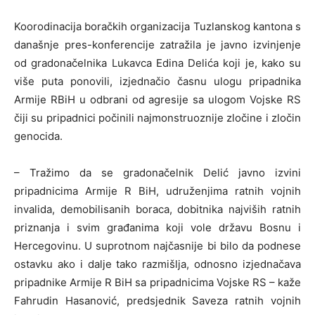
Koorodinacija boračkih organizacija Tuzlanskog kantona s
današnje pres-konferencije zatražila je javno izvinjenje
od gradonačelnika Lukavca Edina Delića koji je, kako su
više puta ponovili, izjednačio časnu ulogu pripadnika
Armije RBiH u odbrani od agresije sa ulogom Vojske RS
čiji su pripadnici počinili najmonstruoznije zločine i zločin
genocida.
– Tražimo da se gradonačelnik Delić javno izvini
pripadnicima Armije R BiH, udruženjima ratnih vojnih
invalida, demobilisanih boraca, dobitnika najviših ratnih
priznanja i svim građanima koji vole državu Bosnu i
Hercegovinu. U suprotnom najčasnije bi bilo da podnese
ostavku ako i dalje tako razmišlja, odnosno izjednačava
pripadnike Armije R BiH sa pripadnicima Vojske RS – kaže
Fahrudin Hasanović, predsjednik Saveza ratnih vojnih