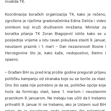
invalida TK.
Koordinacija boračkih organizacija TK, kako je rečeno,
zgrožena je riječima gradonačelnika Edina Delića i video
snimkom koji kruži društvenim mrežama. Ministar za
boračka pitanja TK Zoran Blagojević ističe kako se u
posljednje vrijeme u istu ravan pokušava staviti 9. januar,
neustavni praznik i 1. mart – Dan nezavisnosti Bosne i
Hercegovine što je, kako kaže, nedopustivo, štetno i
opasno.
– Građani BiH su pred kraj prošle godine pregurali prljavu
političku kampanju od stranaka koje su se borile za vlast.
Ono što sada nije potrebno je da se, političke opcije koje
hoće da formiraju vlast, bave 1. martom i neustavnim
praznikom 9. januarom. Ne trebaju nas učiti da li trebamo
prihvatiti 9. januar ili ne trebamo, ako je Ustavni sud BiH
rekao da je neustavan onda nemamo šta polemisati.