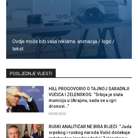
Ovdje može biti vaša reklama. animacija / logo /
tekst
Kontaktirajte nas
POSLJEDNJE VIJESTI
HILL PROGOVORIO O TAJNOJ SARADNJI
VUČIĆA I ZELENSKOG: “Srbija je slala
municiju u Ukrajinu, sada se u igri
dronovi…”
08/08/2026
RUSKI ANALITIČAR NE BIRA RIJEČI: “Juda
srpskog i ruskog naroda Vučić dočekuje