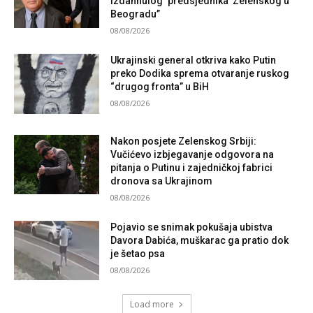
izdahnulog ‘predsjednika’ Zelenskog u
Beogradu”
08/08/2026
Ukrajinski general otkriva kako Putin
preko Dodika sprema otvaranje ruskog
“drugog fronta” u BiH
08/08/2026
Nakon posjete Zelenskog Srbiji:
Vučićevo izbjegavanje odgovora na
pitanja o Putinu i zajedničkoj fabrici
dronova sa Ukrajinom
08/08/2026
Pojavio se snimak pokušaja ubistva
Davora Dabića, muškarac ga pratio dok
je šetao psa
08/08/2026
Load more