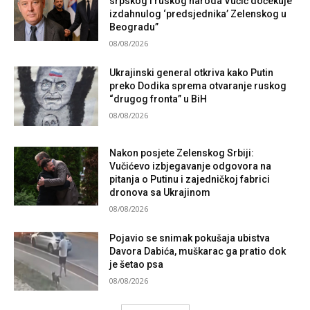
srpskog i ruskog naroda Vučić dočekuje
izdahnulog ‘predsjednika’ Zelenskog u
Beogradu”
08/08/2026
Ukrajinski general otkriva kako Putin
preko Dodika sprema otvaranje ruskog
“drugog fronta” u BiH
08/08/2026
Nakon posjete Zelenskog Srbiji:
Vučićevo izbjegavanje odgovora na
pitanja o Putinu i zajedničkoj fabrici
dronova sa Ukrajinom
08/08/2026
Pojavio se snimak pokušaja ubistva
Davora Dabića, muškarac ga pratio dok
je šetao psa
08/08/2026