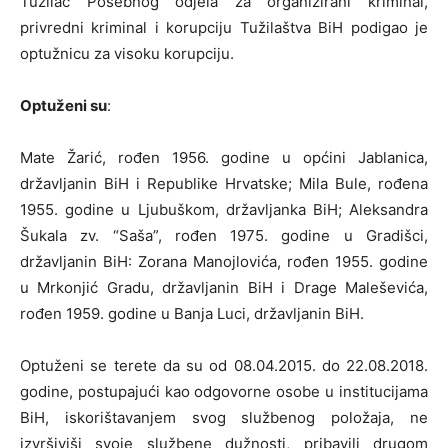
Tužilac Posebnog odjela za organizirani kriminal,
privredni kriminal i korupciju Tužilaštva BiH podigao je
optužnicu za visoku korupciju.
Optuženi su
:
Mate Žarić, rođen 1956. godine u općini Jablanica,
državljanin BiH i Republike Hrvatske; Mila Bule, rođena
1955. godine u Ljubuškom, državljanka BiH; Aleksandra
Šukala zv. “Saša”, rođen 1975. godine u Gradišci,
državljanin BiH: Zorana Manojlovića, rođen 1955. godine
u Mrkonjić Gradu, državljanin BiH i Drage Maleševića,
rođen 1959. godine u Banja Luci, državljanin BiH.
Optuženi se terete da su od 08.04.2015. do 22.08.2018.
godine, postupajući kao odgovorne osobe u institucijama
BiH, iskorištavanjem svog službenog položaja, ne
izvršiviši svoje službene dužnosti, pribavili drugom