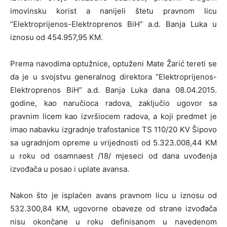
imovinsku korist a nanijeli štetu pravnom licu
“Elektroprijenos-Elektroprenos BiH” a.d. Banja Luka u
iznosu od 454.957,95 KM.
Prema navodima optužnice, optuženi Mate Žarić tereti se
da je u svojstvu generalnog direktora “Elektroprijenos-
Elektroprenos BiH” a.d. Banja Luka dana 08.04.2015.
godine, kao naručioca radova, zaključio ugovor sa
pravnim licem kao izvršiocem radova, a koji predmet je
imao nabavku izgradnje trafostanice TS 110/20 KV Šipovo
sa ugradnjom opreme u vrijednosti od 5.323.008,44 KM
u roku od osamnaest /18/ mjeseci od dana uvođenja
izvođača u posao i uplate avansa.
Nakon što je isplaćen avans pravnom licu u iznosu od
532.300,84 KM, ugovorne obaveze od strane izvođača
nisu okončane u roku definisanom u navedenom