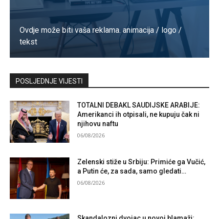
Ovdje može biti vaša reklama. animacija / logo /
tekst
Kontaktirajte nas
POSLJEDNJE VIJESTI
TOTALNI DEBAKL SAUDIJSKE ARABIJE:
Amerikanci ih otpisali, ne kupuju čak ni
njihovu naftu
06/08/2026
Zelenski stiže u Srbiju: Primiće ga Vučić,
a Putin će, za sada, samo gledati…
06/08/2026
Skandalozni dvojac u novoj blamaži: