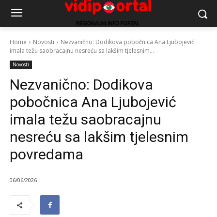
Home
Novosti
Nezvanično: Dodikova pobočnica Ana Ljubojević
imala težu saobracajnu nesreću sa lakšim tjelesnim...
Novosti
Nezvanično: Dodikova
pobočnica Ana Ljubojević
imala težu saobracajnu
nesreću sa lakšim tjelesnim
povredama
06/06/2026